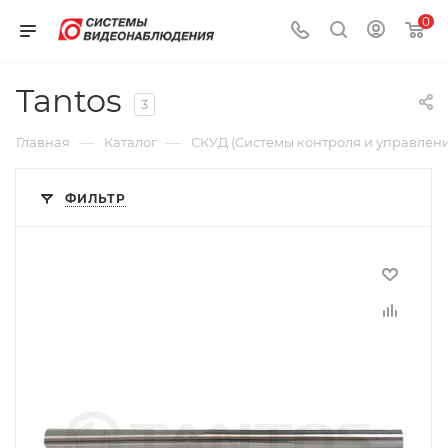
0
Tantos
3
—
—
Главная
Каталог
СКУД (Системы контроля и управлени
ФИЛЬТР