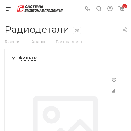
0
Радиодетали
26
—
—
Главная
Каталог
Радиодетали
ФИЛЬТР