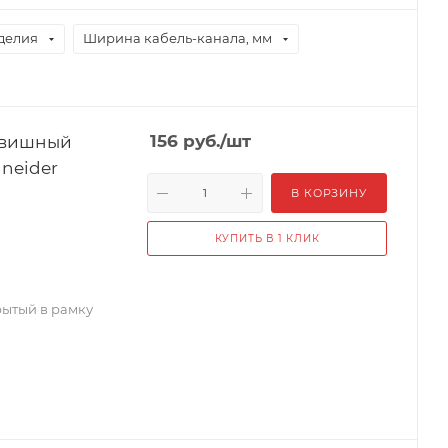
делия
Ширина кабель-канала, мм
лавишный
156
руб.
/шт
neider
В КОРЗИНУ
КУПИТЬ В 1 КЛИК
рытый в рамку