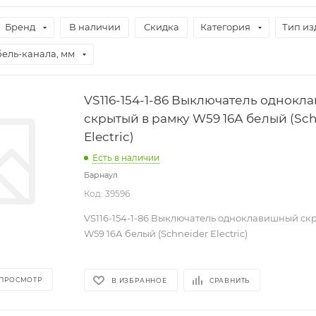
Бренд
В наличии
Скидка
Категория
Тип из
бель-канала, мм
VS116-154-1-86 Выключатель однок
скрытый в рамку W59 16А белый (Sch
Electric)
Есть в наличии
Барнаул
Код: 39596
VS116-154-1-86 Выключатель одноклавишный ск
W59 16А белый (Schneider Electric)
 ПРОСМОТР
В ИЗБРАННОЕ
СРАВНИТЬ