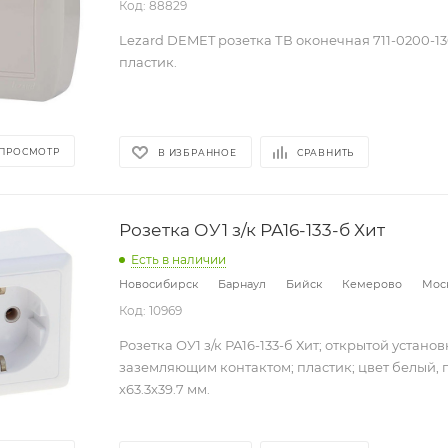
Код: 88829
Lezard DEMET розетка ТВ оконечная 711-0200-13
пластик.
 ПРОСМОТР
В ИЗБРАННОЕ
СРАВНИТЬ
Розетка ОУ1 з/к РА16-133-б Хит
Есть в наличии
Новосибирск
Барнаул
Бийск
Кемерово
Мос
Код: 10969
Розетка ОУ1 з/к РА16-133-б Хит; открытой установ
заземляющим контактом; пластик; цвет белый, 
х63.3х39.7 мм.