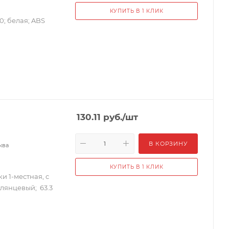
КУПИТЬ В 1 КЛИК
0; белая; ABS
130.11
руб.
/шт
В КОРЗИНУ
ква
КУПИТЬ В 1 КЛИК
ки 1-местная, c
глянцевый; 63.3