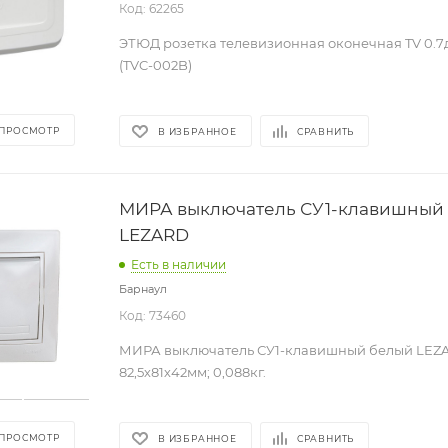
Код: 62265
ЭТЮД розетка телевизионная оконечная TV 0.7
(TVC-002B)
 ПРОСМОТР
В ИЗБРАННОЕ
СРАВНИТЬ
МИРА выключатель СУ1-клавишный
LEZARD
Есть в наличии
Барнаул
Код: 73460
МИРА выключатель СУ1-клавишный белый LEZARD
82,5х81х42мм; 0,088кг.
 ПРОСМОТР
В ИЗБРАННОЕ
СРАВНИТЬ