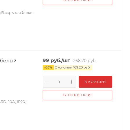
дБ скрытая белая
 белый
99
руб.
/шт
268.20
руб.
-
63
%
Экономия
169.20
руб.
В КОРЗИНУ
КУПИТЬ В 1 КЛИК
; 10А; IP20;