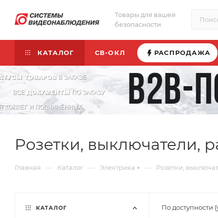
Товары для вашей
безопасности
КАТАЛОГ
СВ-ОКЛ
РАСПРОДАЖА
Розетки, выключатели, 
—
—
—
Главная
Каталог
Электрика
Розетки, выключа
По доступности 
КАТАЛОГ