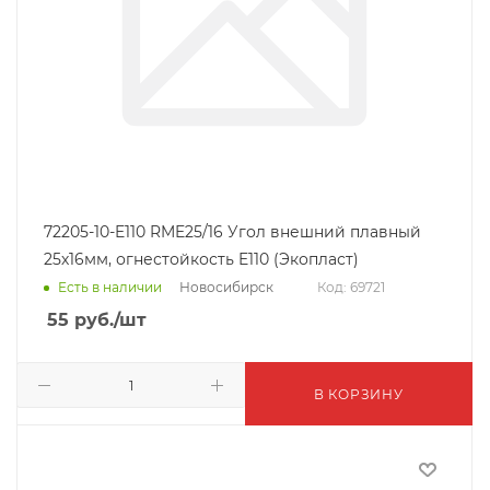
72205-10-E110 RME25/16 Угол внешний плавный
25х16мм, огнестойкость E110 (Экопласт)
Новосибирск
Есть в наличии
Код: 69721
55
руб.
/шт
В КОРЗИНУ