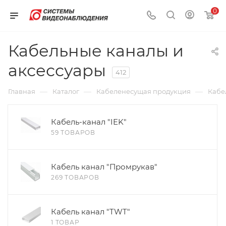
0
Кабельные каналы и
аксессуары
412
—
—
—
Главная
Каталог
Кабеленесущая продукция
Кабе
Кабель-канал "IEK"
59 ТОВАРОВ
Кабель канал "Промрукав"
269 ТОВАРОВ
Кабель канал "TWT"
1 ТОВАР