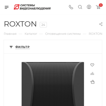
0
ROXTON
24
—
—
—
Главная
Каталог
Оповещения системы
ROXTON
ФИЛЬТР