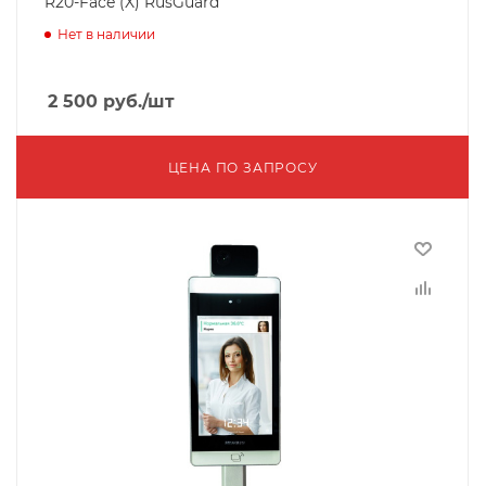
R20-Face (X) RusGuard
Нет в наличии
2 500
руб.
/шт
ЦЕНА ПО ЗАПРОСУ