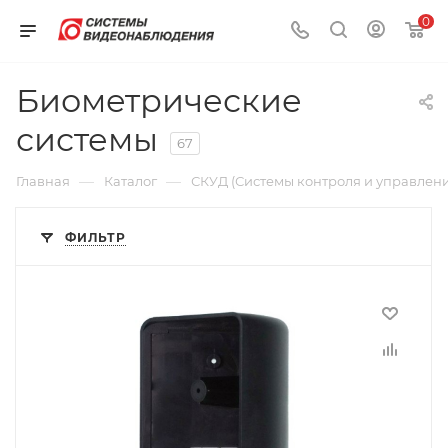
0
Биометрические
системы
67
—
—
Главная
Каталог
СКУД (Системы контроля и управлени
ФИЛЬТР