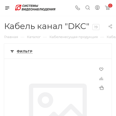
0
Кабель канал "DKC"
19
—
—
—
Главная
Каталог
Кабеленесущая продукция
Кабе
ФИЛЬТР