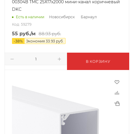
00304В ТМС 25Х17х2000 мини-канал коричневый
DKC
Новосибирск
Барнаул
Есть в наличии
Код: 59279
55
руб.
/м
88.93
руб.
-
38
%
Экономия
33.93
руб.
В КОРЗИНУ