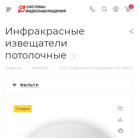
0
Инфракрасные
извещатели
потолочные
3
—
—
Главная
Каталог
ОПС (Охранно-пожарные системы)
ФИЛЬТР
Скидка