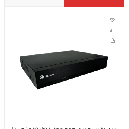
Prime NVR-5121-4P IP-видеорегистратор Optimus