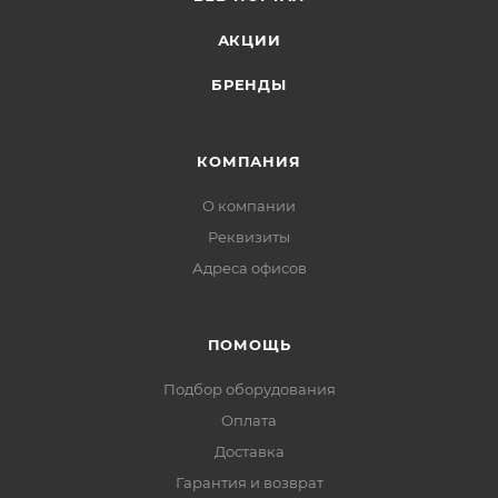
Широкоформатный: есть
АКЦИИ
Яркость: 350 кд/м2
Гориз. область обзора: 178 °
БРЕНДЫ
Верт. область обзора: 178 °
Подключение:
КОМПАНИЯ
Вход HDMI: есть
О компании
Количество входов HDMI: 2
Вход DisplayPort: есть
Реквизиты
USB-концентратор: есть
Адреса офисов
Функции:
ПОМОЩЬ
Стереоколонки: есть
Поддержка FreeSync/G-Sync: AMD FreeSync
Подбор оборудования
Оплата
Конструкция
Доставка
Регулировка по высоте: есть
Гарантия и возврат