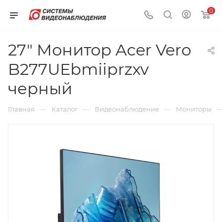
0
27" Монитор Acer Vero
B277UEbmiiprzxv
черный
—
—
—
Главная
Каталог
Видеонаблюдение
Мониторы