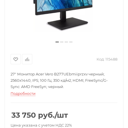
Код:
115488
27" Монитор Acer Vero B277UEbmiiprzxv черный;
2560x1440; IPS; 100 Гц; 350 кд/м2; HDMI; FreeSync/G-
Sync: AMD FreeSyn; черный.
Подробности
33 750
руб.
/шт
Цена указана с учетом НДС 22%