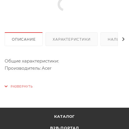
ОПИСАНИЕ
ХАРАКТЕРИСТИКИ
НАЛИЧИЕ
Общие характеристики:
Производитель: Acer
Экран:
Тип матрицы экрана: IPS
Размер экрана: 27 "
Макс. разрешение: 2560x1440
Частота обновления: 100 Гц
КАТАЛОГ
Время отклика: 4 мс
Соотношение сторон: 16:9
B2B-ПОРТАЛ