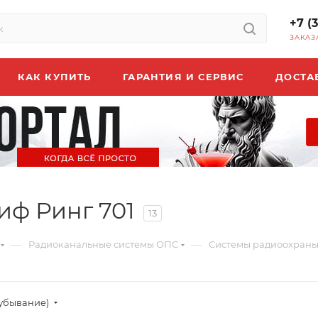
+7 (
ЗАКАЗ
КАК КУПИТЬ
ГАРАНТИЯ И СЕРВИС
ДОСТА
ф Ринг 701
13
—
—
Радиоканальные системы ОПС
Системы радиоохраны
(убывание)