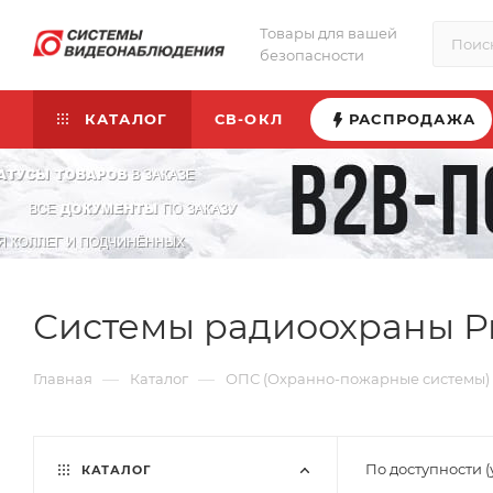
Товары для вашей
безопасности
КАТАЛОГ
СВ-ОКЛ
РАСПРОДАЖА
Системы радиоохраны Ри
—
—
Главная
Каталог
ОПС (Охранно-пожарные системы)
По доступности 
КАТАЛОГ