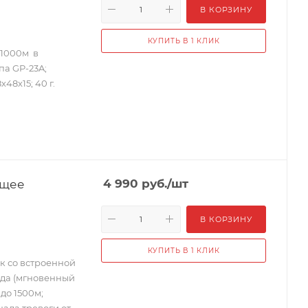
В КОРЗИНУ
КУПИТЬ В 1 КЛИК
 1000м в
па GP-23A;
х48х15; 40 г.
ющее
4 990
руб.
/шт
В КОРЗИНУ
КУПИТЬ В 1 КЛИК
к со встроенной
ода (мгновенный
до 1500м;