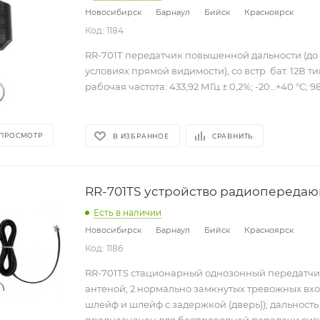
Новосибирск
Барнаул
Бийск
Красноярск
Код: 1184
RR-701Т передатчик повышенной дальности (до
условиях прямой видимости), со встр. бат. 12В ти
рабочая частота: 433,92 МГц ± 0,2%; -20…+40 °C; 98
 ПРОСМОТР
В ИЗБРАННОЕ
СРАВНИТЬ
RR-701TS устройство радиопереда
Есть в наличии
Новосибирск
Барнаул
Бийск
Красноярск
Код: 1186
RR-701ТS стационарный однозонный передатчи
антеной; 2 нормально замкнутых тревожных вх
шлейф и шлейф с задержкой (дверь)); дальность 