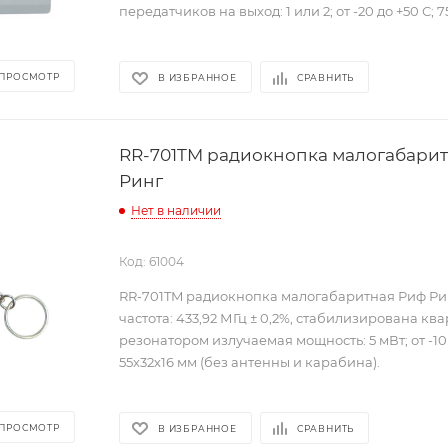
передатчиков на выход: 1 или 2; от -20 до +50 С; 
 ПРОСМОТР
В ИЗБРАННОЕ
СРАВНИТЬ
RR-701TM радиокнопка малогабари
Ринг
Нет в наличии
Код: 61004
RR-701TM радиокнопка малогабаритная Риф Ри
частота: 433,92 МГц ± 0,2%, стабилизирована к
резонатором излучаемая мощность: 5 мВт; от -10 
55х32х16 мм (без антенны и карабина).
 ПРОСМОТР
В ИЗБРАННОЕ
СРАВНИТЬ