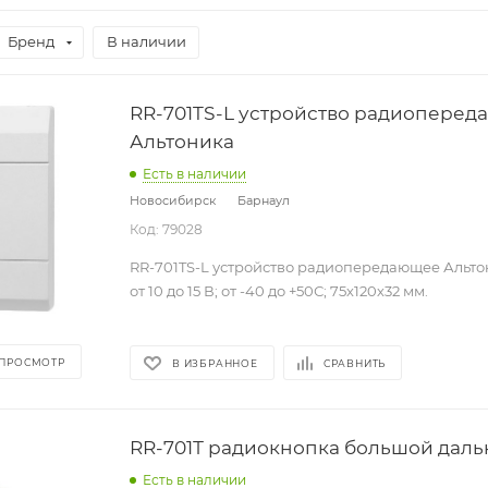
Бренд
В наличии
RR-701TS-L устройство радиопере
Альтоника
Есть в наличии
Новосибирск
Барнаул
Код: 79028
RR-701TS-L устройство радиопередающее Альтоник
от 10 до 15 В; от -40 до +50С; 75х120х32 мм.
 ПРОСМОТР
В ИЗБРАННОЕ
СРАВНИТЬ
RR-701Т радиокнопка большой даль
Есть в наличии