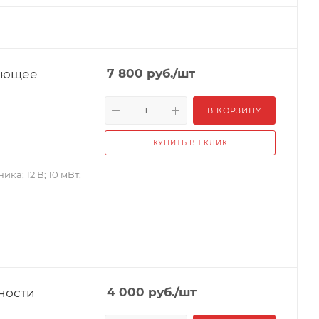
дающее
7 800
руб.
/шт
В КОРЗИНУ
КУПИТЬ В 1 КЛИК
а; 12 В; 10 мВт;
ности
4 000
руб.
/шт