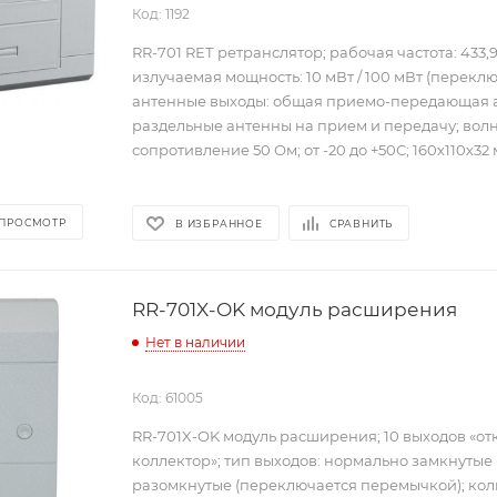
Код: 1192
RR-701 RЕТ ретранслятор; рабочая частота: 433,9
излучаемая мощность: 10 мВт / 100 мВт (переклю
антенные выходы: общая приемо-передающая 
раздельные антенны на прием и передачу; вол
сопротивление 50 Ом; от -20 до +50С; 160х110х32 
 ПРОСМОТР
В ИЗБРАННОЕ
СРАВНИТЬ
RR-701X-OK модуль расширения
Нет в наличии
Код: 61005
RR-701X-OK модуль расширения; 10 выходов «о
коллектор»; тип выходов: нормально замкнутые
разомкнутые (переключается перемычкой); кол