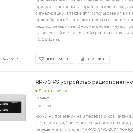
предназначен для беспроводной передачи сигн
приемно-контрольных приборов или извещате
сигнализации, а также для использования в ка
простейшего объектового прибора в системах 
радиоохраны; имеет 2 нормально-замкнутых тр
(мгновенный и с задержкой срабатывания); от -4
45х92х13 мм.
 ПРОСМОТР
В ИЗБРАННОЕ
СРАВНИТЬ
RR-701RS устройство радиоприемно
Есть в наличии
Барнаул
Код: 1189
RR-701RS приемник на 8 передатчиков; индика
светодиодами, 1 реле, звуковая сигнализация, р
передатчиками систем "RR-701", "RS-200", "RP-10