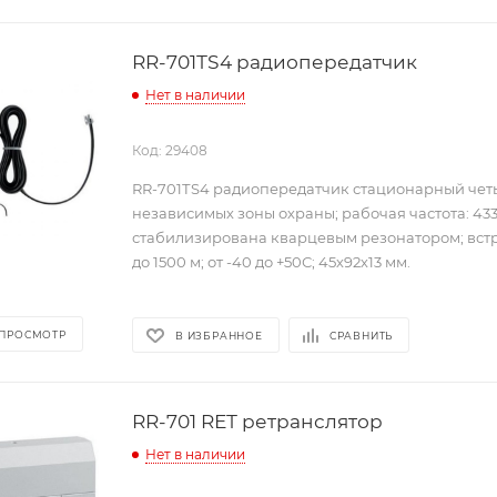
RR-701ТS4 радиопередатчик
Нет в наличии
Код: 29408
RR-701ТS4 радиопередатчик стационарный чет
независимых зоны охраны; рабочая частота: 433
стабилизирована кварцевым резонатором; вст
до 1500 м; от -40 до +50С; 45х92х13 мм.
 ПРОСМОТР
В ИЗБРАННОЕ
СРАВНИТЬ
RR-701 RЕТ ретранслятор
Нет в наличии