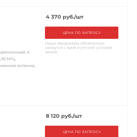
4 370
руб.
/шт
ЦЕНА ПО ЗАПРОСУ
Наши менеджеры обязательно
свяжутся с вами и уточнят условия
заказа
ырехзонный; 4
,92 МГц,
роенная антенна,
8 120
руб.
/шт
ЦЕНА ПО ЗАПРОСУ