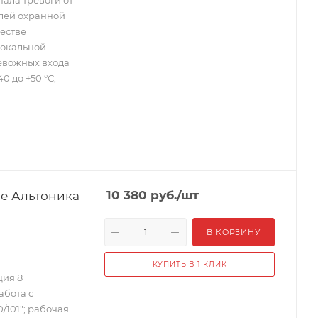
ала тревоги от
лей охранной
честве
локальной
евожных входа
0 до +50 °С;
е Альтоника
10 380
руб.
/шт
В КОРЗИНУ
КУПИТЬ В 1 КЛИК
ция 8
абота с
0/101"; рабочая