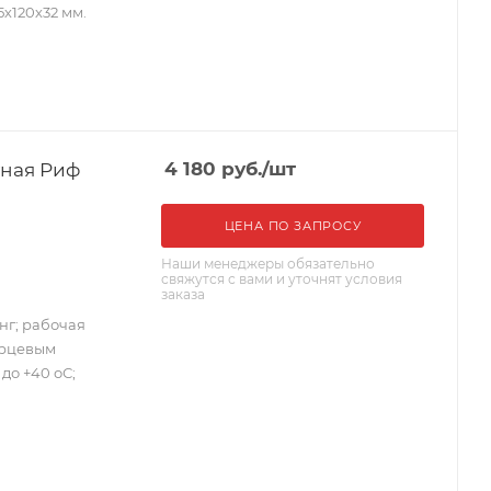
75х120х32 мм.
тная Риф
4 180
руб.
/шт
ЦЕНА ПО ЗАПРОСУ
Наши менеджеры обязательно
свяжутся с вами и уточнят условия
заказа
нг; рабочая
варцевым
до +40 оС;