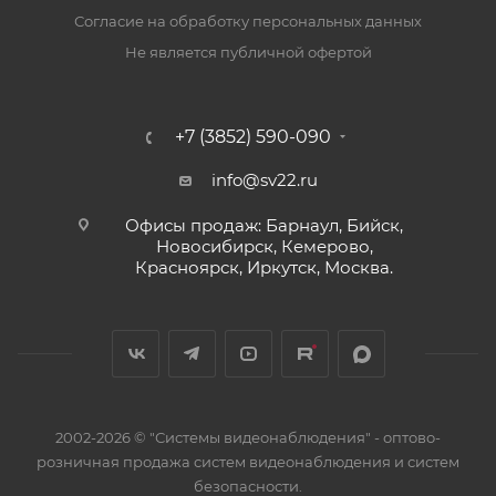
РОСС.RU.ME30.B00722.
Согласие на обработку персональных данных
Не является публичной офертой
Характеристики:
Информационная емкость: 10 выходов «открытый
коллектор»,
+7 (3852) 590-090
Тип выходов: нормально замкнутые или нормально
разомкнутые (переключается перемычкой)
info@sv22.ru
Количество передатчиков на выход: 1 или 2
Офисы продаж: Барнаул, Бийск,
Напряжение в цепи нагрузки: не более 36 В
Новосибирск, Кемерово,
Выходной ток: не более 30 мА по каждому выходу
Красноярск, Иркутск, Москва.
Напряжение питания: от 10 В до 15 В
Ток потребления: не более 40 мА (без учета
нагрузки выходов)
Диапазон рабочих температур: от -20 до +50 С
Габаритные размеры: 75 х 120 х 32 мм
2002-2026 © "Системы видеонаблюдения" - оптово-
розничная продажа систем видеонаблюдения и систем
безопасности.