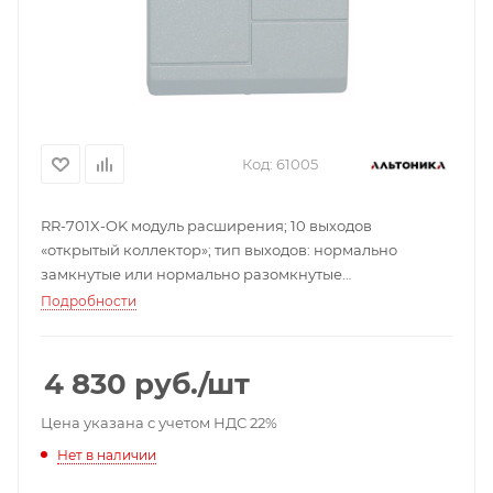
Код:
61005
RR-701X-OK модуль расширения; 10 выходов
«открытый коллектор»; тип выходов: нормально
замкнутые или нормально разомкнутые
(переключается перемычкой); количество
Подробности
передатчиков на выход: 1 или 2; от -20 до +50 С;
75х120х32 мм.
4 830
руб.
/шт
Цена указана с учетом НДС 22%
Нет в наличии