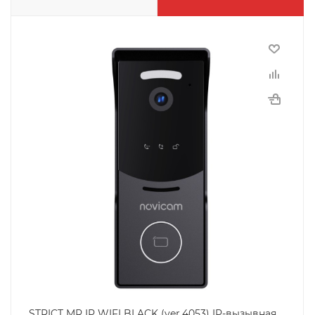
STRICT MR IP WIFI BLACK (ver.4053) IP-вызывная