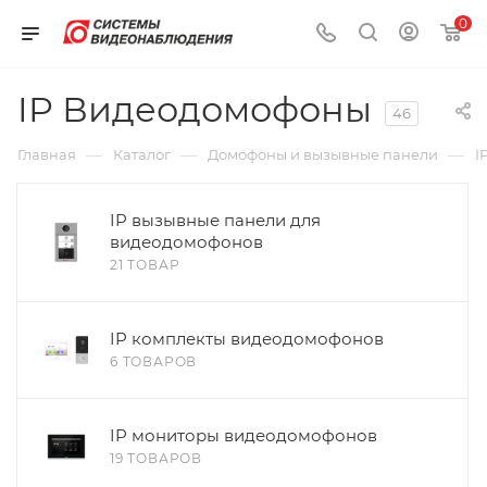
0
IP Видеодомофоны
46
—
—
—
Главная
Каталог
Домофоны и вызывные панели
I
IP вызывные панели для
видеодомофонов
21 ТОВАР
IP комплекты видеодомофонов
6 ТОВАРОВ
IP мониторы видеодомофонов
19 ТОВАРОВ