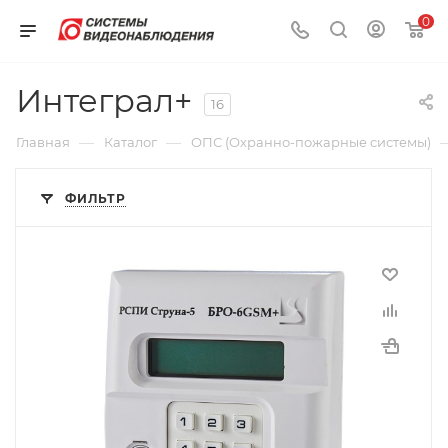
0
Интеграл+
16
—
—
Главная
Каталог
ОПС (Охранно-пожарные системы)
ФИЛЬТР