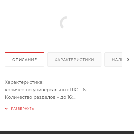
ОПИСАНИЕ
ХАРАКТЕРИСТИКИ
НАЛИЧИЕ
Характеристика:
количество универсальных ШС – 6;
Количество разделов – до 16;
Основной канал связи – Ethernet стандарта 10BASE-
T/100BASE-TX;
Дополнительный канал связи – GSM GPRS (в случае
отсутствия подключения к Ethernet может