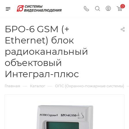
0
БРО-6 GSM (+
Ethernet) блок
радиоканальный
объектовый
Интеграл-плюс
—
—
Главная
Каталог
ОПС (Охранно-пожарные системы)