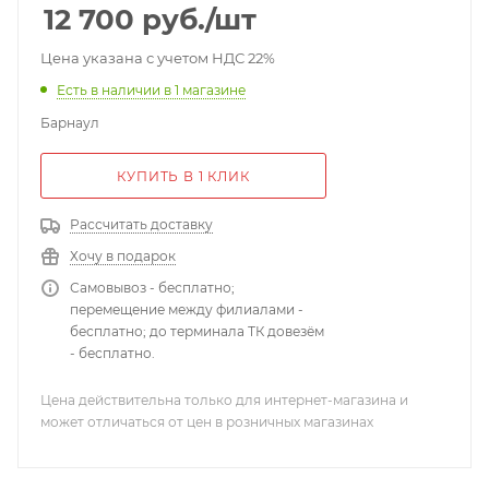
хозорганов; RS-485; 160х110х45 мм; 0,3 кг.
12 700
руб.
/шт
Цена указана с учетом НДС 22%
Есть в наличии
в 1 магазине
Барнаул
КУПИТЬ В 1 КЛИК
Рассчитать доставку
Хочу в подарок
Самовывоз - бесплатно;
перемещение между филиалами -
бесплатно; до терминала ТК довезём
- бесплатно.
Цена действительна только для интернет-магазина и
может отличаться от цен в розничных магазинах