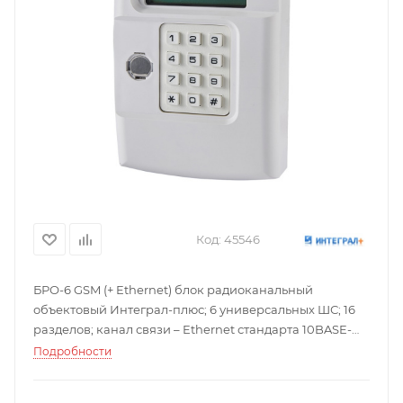
Код:
45546
БРО-6 GSM (+ Ethernet) блок радиоканальный
объектовый Интеграл-плюс; 6 универсальных ШС; 16
разделов; канал связи – Ethernet стандарта 10BASE-
T/100BASE-TX; GSM GPRS (в случае отсутствия
Подробности
подключения к Ethernet может использоваться как
основной); 2 SIM карты; SMS информирование