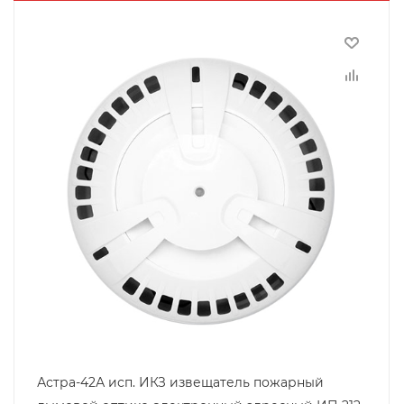
Астра-42А исп. ИКЗ извещатель пожарный