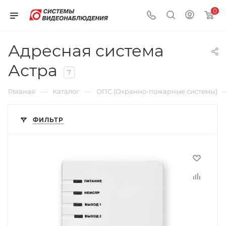
0
Адресная система
Астра
7
—
—
Главная
Каталог
ОПС (Охранно-пожарные системы)
ФИЛЬТР