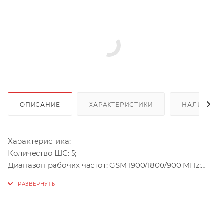
ОПИСАНИЕ
ХАРАКТЕРИСТИКИ
НАЛИЧИЕ
Характеристика:
Количество ШС: 5;
Диапазон рабочих частот: GSM 1900/1800/900 MHz;
Излучаемая мощность несущей передатчика: 1…2 Вт ;
Количество используемых SIM карт: до 2-х;
Основной канал связи: GPRS;
Резервный канал связи: CSD;