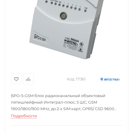
Код:
17361
БРО-5-GSM блок радиоканальный объектовый
пятишлейфный Интеграл-плюс; 5 ШС; GSM
1900/1800/900 MHz; до 2-х SIM карт; GPRS/ CSD 9600
бит/сек; 2 программируемых релейных выхода, 150 мА;
Подробности
220 В, 10 В·А; 180х160х60 мм; 1,5 кг.