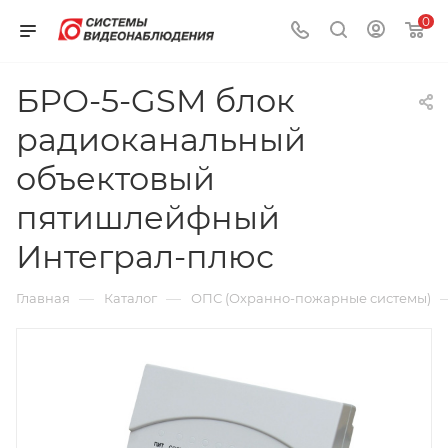
0
БРО-5-GSM блок
радиоканальный
объектовый
пятишлейфный
Интеграл-плюс
—
—
Главная
Каталог
ОПС (Охранно-пожарные системы)