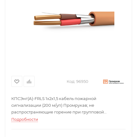
Код:
96950
КПСЭнг(А)-FRLS 1х2х1,5 кабель пожарной
сигнализации (200 м/уп) Промрукав; не
распространяющие горение при групповой
прокладке, с пониженным дымо- и газовыделением;
Подробности
0,05052 кг.