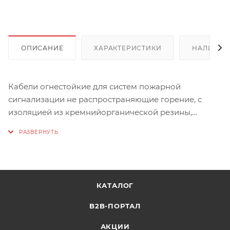
ОПИСАНИЕ
ХАРАКТЕРИСТИКИ
НАЛИЧИЕ
Кабели огнестойкие для систем пожарной
сигнализации не распространяющие горение, с
изоляцией из кремнийорганической резины,
экраном из алюполимерной ленты и оболочкой из
поливинилхлоридного пластиката не
распространяющие горение при групповой
прокладке, с пониженным дымо- и
газовыделением.
КАТАЛОГ
Характеристики:
B2B-ПОРТАЛ
Вес, кг: 0,05052
АКЦИИ
Объем, куб.м: 0,00017