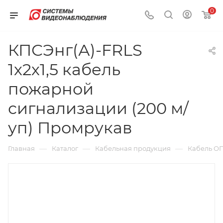
0
КПСЭнг(А)-FRLS
1х2х1,5 кабель
пожарной
сигнализации (200 м/
уп) Промрукав
—
—
—
Главная
Каталог
Кабельная продукция
Кабель О