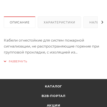
ОПИСАНИЕ
ХАРАКТЕРИСТИКИ
НАЛИЧИЕ
Кабели огнестойкие для систем пожарной
сигнализации, не распространяющие горение при
групповой прокладке, с изоляцией из
кремнийорганической резины, экраном из
алюмополимерной ленты и оболочкой из
полимерной композиции, не содержащей
галогенов, не выделяющей коррозионно-активных
газообразных продуктов при горении и тлении.
КАТАЛОГ
Характеристики:
B2B-ПОРТАЛ
Вес, кг: 0,0378
АКЦИИ
Объем, куб.м: 0,00017