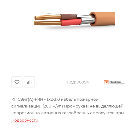
Код:
96954
КПСЭнг(А)-FRHF 1х2х1,0 кабель пожарной
сигнализации (200 м/уп) Промрукав; не выделяющей
коррозионно-активных газообразных продуктов при
горении и тлении; 0,0378 кг.
Подробности