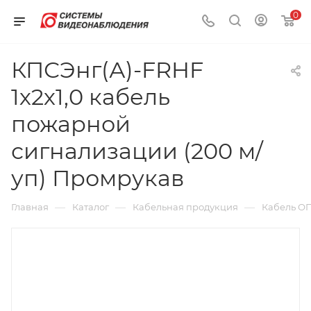
0
КПСЭнг(А)-FRHF
1х2х1,0 кабель
пожарной
сигнализации (200 м/
уп) Промрукав
—
—
—
Главная
Каталог
Кабельная продукция
Кабель О