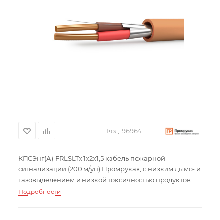
Код:
96964
КПСЭнг(А)-FRLSLTx 1х2х1,5 кабель пожарной
сигнализации (200 м/уп) Промрукав; с низким дымо- и
газовыделением и низкой токсичностью продуктов
горения; 0,05154 кг.
Подробности