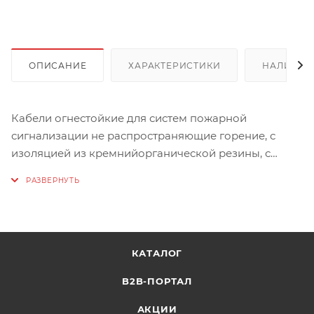
ОПИСАНИЕ
ХАРАКТЕРИСТИКИ
НАЛИЧИЕ
Кабели огнестойкие для систем пожарной
сигнализации не распространяющие горение, с
изоляцией из кремнийорганической резины, с
экраном из алюмополимерной ленты и оболочкой
из поливинилхлоридного пластиката, с низким
дымо- и газовыделением и низкой токсичностью
продуктов горения.
КАТАЛОГ
Характеристики:
Вес, кг: 0,05154
B2B-ПОРТАЛ
Объем, куб.м: 0,00017
АКЦИИ
Бренд: Промрукав