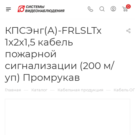
0
КПСЭнг(А)-FRLSLTx
1х2х1,5 кабель
пожарной
сигнализации (200 м/
уп) Промрукав
—
—
—
Главная
Каталог
Кабельная продукция
Кабель О