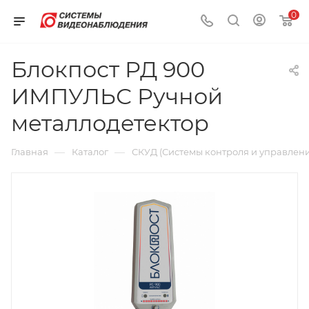
0
Блокпост РД 900
ИМПУЛЬС Ручной
металлодетектор
—
—
Главная
Каталог
СКУД (Системы контроля и управлени