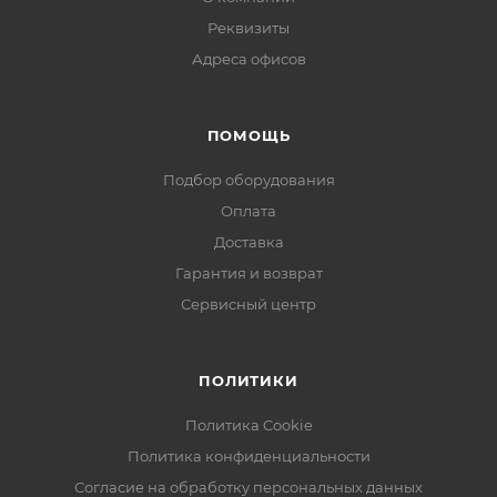
портфели, сумки и другие личные вещи на наличие
металлических предметов (оружие, взрывные
Реквизиты
устройства, содержащие металлические элементы и
Адреса офисов
т. д.). Металлодетекторы позволяют обнаруживать
черные и цветные металлы. Отличаются
ПОМОЩЬ
повышенной надежностью и длительным сроком
службы.
Подбор оборудования
Основные достоинства металлодетектора
Оплата
БЛОКПОСТ РД 900 ИМПУЛЬС
Доставка
Гарантия и возврат
Высокая чувствительность.
Большая сканирующая поверхность.
Сервисный центр
Автоматическая настройка чувствительности.
Защита от внесения изменений в настройку
ПОЛИТИКИ
прибора.
Высокая помехоустойчивость.
Политика Cookie
Ударопрочный корпус.
Политика конфиденциальности
Обнаружение всех видов металлов.
Согласие на обработку персональных данных