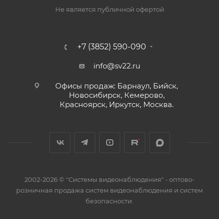
Звуковая и световая индикация.
Не является публичной офертой
Индикация разряда батареи.
Низкое энергопотребление.
Широкий диапазон рабочих температур.
+7 (3852) 590-090
Эргономичная конструкция.
Модульное зарядное устройство.
info@sv22.ru
Кнопка оперативного снижения чувствительности.
Офисы продаж: Барнаул, Бийск,
Новосибирск, Кемерово,
Расстояние обнаружения металлических предметов
Красноярск, Иркутск, Москва.
металлодетектором БЛОКПОСТ РД 900 ИМПУЛЬС
Пистолет: 200* мм.
Штык-нож: 200 мм.
Опасная бритва: 100 мм.
Бритвенное лезвие: 50 мм.
2002-2026 © "Системы видеонаблюдения" - оптово-
Канцелярская скрепка: 30 мм.
розничная продажа систем видеонаблюдения и систем
безопасности.
* Предельное значение обнаружения