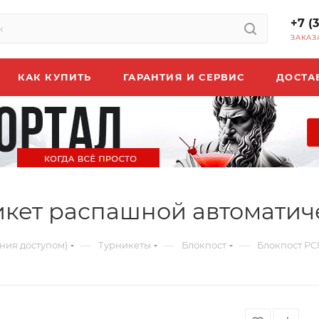
+7 (
ЗАКАЗ
КАК КУПИТЬ
ГАРАНТИЯ И СЕРВИС
ДОСТА
икет распашной автомати
—
—
—
ния доступом)
Турникеты
Блокпост
Блокпост РС