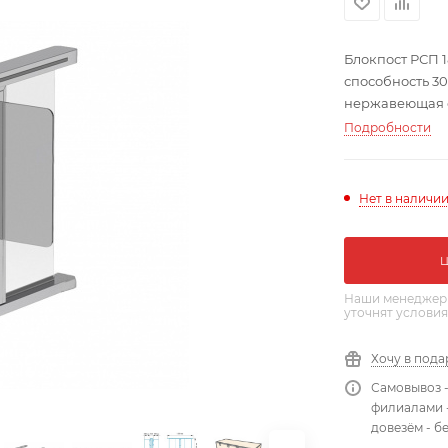
Блокпост РСП 
способность 30
нержавеющая ста
Подробности
Нет в наличи
Наши менеджеры
уточнят условия
Хочу в пода
Самовывоз 
филиалами -
довезём - б