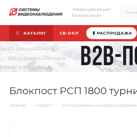
Товары для вашей
безопасности
КАТАЛОГ
СВ-ОКЛ
РАСПРОДАЖА
Блокпост РСП 1800 турн
—
—
Главная
Каталог
СКУД (Системы контроля и управле