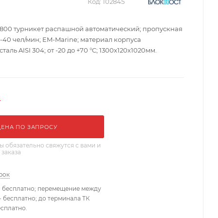
Код:
102845
1800 турникет распашной автоматический; пропускная
-40 чел/мин; EM-Marine; материал корпуса
ль AISI 304; от -20 до +70 °C; 1300х120х1020мм.
и
ЦЕНА ПО ЗАПРОСУ
 обязательно свяжутся с вами и
 заказа
рок
- бесплатно; перемещение между
 бесплатно; до терминала ТК
есплатно.