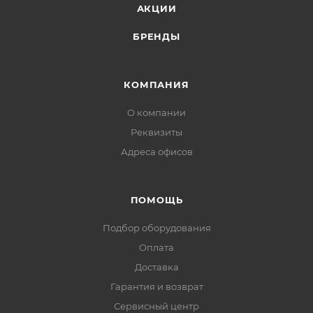
АКЦИИ
Вес 0,13кг.
Цвет белый / черный.
БРЕНДЫ
Диапазон рабочих температур °С -50 +60.
IP55.
КОМПАНИЯ
Комплектность:
О компании
Хомут нейлоновый - 1шт.
Шнур уплотнительный - нет.
Реквизиты
Шайба уплотнительная - 1шт.
Адреса офисов
Сальник для ввода гофротрубы - 1шт.
Саморез (креп.камеры) 3,9х16мм - 4шт.
ПОМОЩЬ
Саморез (креп.крышки) 3,9х16мм - 4шт.
Подбор оборудования
Оплата
Доставка
Гарантия и возврат
Сервисный центр