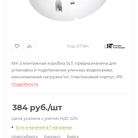
Код:
67584
МК-2 монтажная коробка SLT; предназначена для
установки и подключения уличных видеокамер;
максимальная нагрузка 1кг; пластиковый корпус; IP55;
-50 +60°; С131х41,5 мм; 0,13 кг.
Подробности
384
руб.
/шт
Цена указана с учетом НДС 22%
Есть в наличии
в 7 магазинах
Новосибирск
Барнаул
Бийск