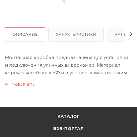
ОПИСАНИЕ
ХАРАКТЕРИСТИКИ
НАЛИЧИЕ
Монтажная коробка предназначена для установки
и подключения уличных видеокамер. Материал
корпуса устойчив к УФ излучению, климатическим и
температурным воздействиям. Что позволяет
устанавливать изделие как внутри помещений, так и
на улице.
Характеристики:
КАТАЛОГ
Пластиковый корпус.
Размеры 131х41,5мм.
B2B-ПОРТАЛ
Максимальная нагрузка 1кг.