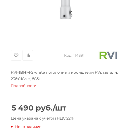
Код:
114391
RVI-1BHM-2 white потолочный кронштейн RVi; металл;
236х118мм; 585г.
Подробности
5 490
руб.
/шт
Цена указана с учетом НДС 22%
Нет в наличии