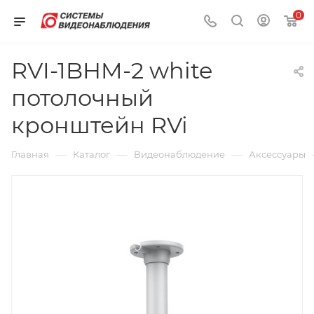
0
RVI-1BHM-2 white
потолочный
кронштейн RVi
—
—
—
Главная
Каталог
Видеонаблюдение
Аксессуары