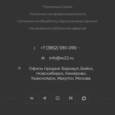
Объем м3: 0,001575
Политика Cookie
Политика конфиденциальности
Комплектация:
Согласие на обработку персональных данных
Монтажная коробка
Не является публичной офертой
Инструкция по эксплуатации
Шайба уплотнительная
Сальник для ввода гофротрубы
+7 (3852) 590-090
Монтажный комплект, саморез (креп. крышки)
info@sv22.ru
Офисы продаж: Барнаул, Бийск,
Новосибирск, Кемерово,
Красноярск, Иркутск, Москва.