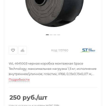
Код:
115760
WL-KM1003 черная коробка монтажная Space
Technology; максимальная нагрузка 1,5 кг; исполнение
внутреннее/уличное; пластик; IP66; 0,15x0,15x0,07 м;
-50…+60°С; 0,098 кг.
Подробности
250
руб.
/шт
Цена указана с учетом НДС 22%