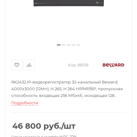
Код:
88318
RK2432 IP-видеорегистратор 32-канальный Beward;
4000х3000 (12Мп); H.265, H.264 HP/MP/BP; пропускная
способность: входящая 256 Мбит/с, исходящая 128
Мбит/с; ONVIF, RTSP; 4хSATA HDD, 3.5" + 1xeSATA до 22
Подробности
ТБ каждый; 1 выход RCA; VGA/2x HDMI: 4K (HDMI 1),
FullHD (VGA, HDMI 2); -10...+50°С; 378x66x326 мм; 2300 г
(без HDD).
46 800
руб.
/шт
Цена указана с учетом НДС 22%