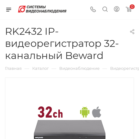
0
RK2432 IP-
видеорегистратор 32-
канальный Beward
—
—
—
Главная
Каталог
Видеонаблюдение
Видеорегист