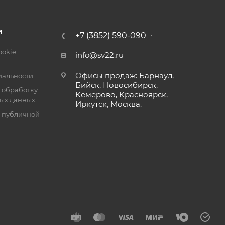
ет легко
всем
ся в
И
+7 (3852) 590-090
ookie
info@sv22.ru
редних
Офисы продаж: Барнаул,
альности
Бийск, Новосибирск,
 обработку
Кемерово, Красноярск,
ых данных
Иркутск, Москва.
я публичной