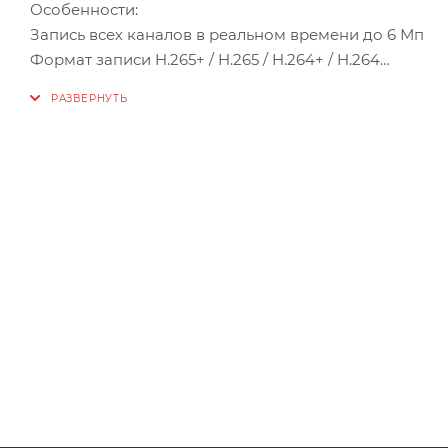
Особенности:
Запись всех каналов в реальном времени до 6 Мп
Формат записи H.265+ / H.265 / H.264+ / H.264
8 x PoE каналов для видеокамер
Бесплатный облачный сервис Р2Р
Подключение HDD до 10 Тб
Просмотр с мобильных устройств на iOS и Android
Поддержка протоколов ONVIF и RTSP
Описание:
Профессиональный IP видеорегистратор NR1608X-P8
высокопроизводительного чипсета с применением н
(разрешение до 6Мп) и имеет возможность передават
IP видеорегистратор NR1608X-P8 легко и удобно эк
одновременная работа на двух мониторах с разрешен
графическое меню и поддержка всех современных о
ведётся в любом поддерживаемом разрешении и ре
определяется входным потоком регистратора.