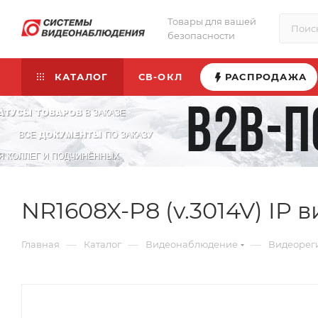
Товары для вашей
безопасности
КАТАЛОГ
СВ-ОКЛ
РАСПРОДАЖА
NR1608X-P8 (v.3014V) IP
—
—
—
Главная
Каталог
Видеонаблюдение
Видеорег