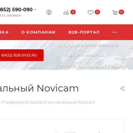
3852) 590-090
0
0
0
АТЬ ЗВОНОК
ВКА
О КОМПАНИИ
B2B-ПОРТАЛ
нальный Novicam
) IP видеорегистратор 8-ми канальный Novicam