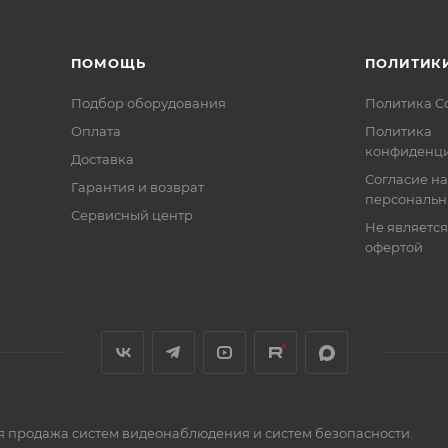
ть IP камеры. Функция облачного сервиса P2P позволя
где бы они не находились. Обладает совместимостью со 
р и современный дизайн позволяют устройству вписать
ПОМОЩЬ
ПОЛИТИК
Подбор оборудования
Политика C
офессиональных систем видеонаблюдения на малых и с
Оплата
Политика
 большие расстояния.
конфиденци
Доставка
Согласие на
Гарантия и возврат
персональн
Сервисный центр
Не являетс
офертой
я продажа систем видеонаблюдения и систем безопасности.