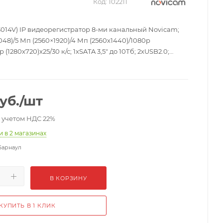
Код:
102211
3014V) IP видеорегистратор 8-ми канальный Novicam;
048)/5 Мп (2560×1920)/4 Мп (2560x1440)/1080p
 (1280x720)x25/30 к/с; 1xSATA 3,5" до 10Тб; 2xUSB2.0;
264+, H.264 / G.711u, G.711a; 1xHDMI, 1xVGA; ONVIF и RTSP;
54.5x43.9x224.4 мм; 300 г.
уб.
/шт
с учетом НДС 22%
ии
в 2 магазинах
Барнаул
В КОРЗИНУ
КУПИТЬ В 1 КЛИК