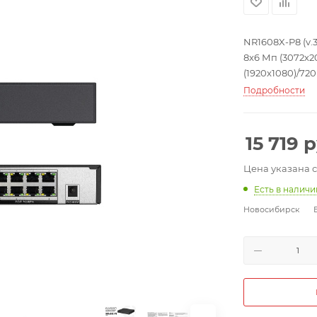
NR1608X-P8 (v.
8x6 Мп (3072х2
(1920x1080)/720p
H.265+,H.265, H.
Подробности
-10°C...+55°C; 2
15 719
р
Цена указана 
Есть в налич
Новосибирск