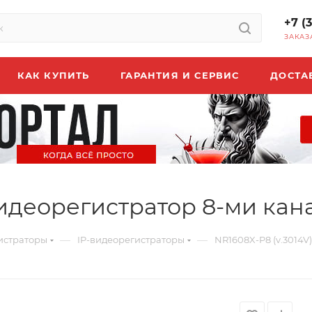
+7 (
ЗАКАЗ
КАК КУПИТЬ
ГАРАНТИЯ И СЕРВИС
ДОСТА
 видеорегистратор 8-ми ка
—
—
истраторы
IP-видеорегистраторы
NR1608X-P8 (v.3014V