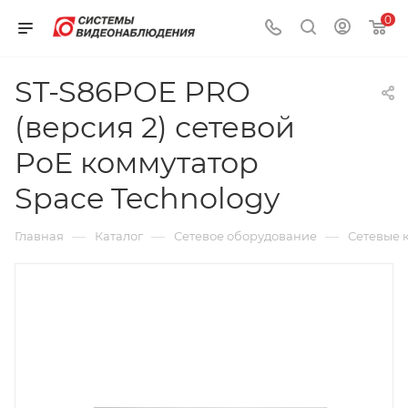
0
ST-S86POE PRO
(версия 2) сетевой
PoE коммутатор
Space Technology
—
—
—
Главная
Каталог
Сетевое оборудование
Сетевые 