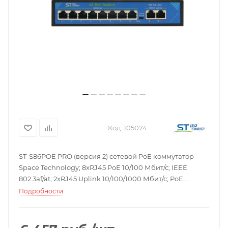
Код:
105074
ST-S86POE PRO (версия 2) сетевой PoE коммутатор
Space Technology; 8xRJ45 PoE 10/100 Мбит/с; IEEE
802.3af/at; 2xRJ45 Uplink 10/100/1000 Мбит/с; PoE
бюджет до 120 Вт; вариант работы РоЕ А; AI
Подробности
PoE(watchdog)/Vlan; дальность передачи до 250
метров; источник питания с кабелем питания 220В;
защита от КЗ, -45... +55°C; 190х125х40 мм; 0,84 кг.