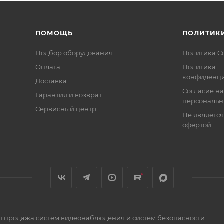
000Мбит/канал (UpLink и SFP порты)
ПОМОЩЬ
ПОЛИТИК
Подбор оборудования
Политика C
Оплата
Политика
конфиденци
Доставка
Согласие на
Гарантия и возврат
персональн
2.3ab IEEE802.3af/at(РоЕ+)
Сервисный центр
Не являетс
880 пакетов в сек./порт 100BASE-TX:148800 пакетов в се
офертой
я продажа систем видеонаблюдения и систем безопасности.