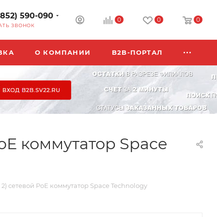
3852) 590-090
0
0
0
АТЬ ЗВОНОК
ВКА
О КОМПАНИИ
B2B-ПОРТАЛ
PoE коммутатор Space
 2) сетевой PoE коммутатор Space Technology