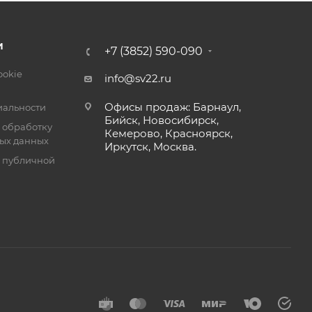
И
+7 (3852) 590-090
ookie
info@sv22.ru
Офисы продаж: Барнаул,
альности
Бийск, Новосибирск,
 обработку
Кемерово, Красноярск,
ых данных
Иркутск, Москва.
я публичной
к./порт