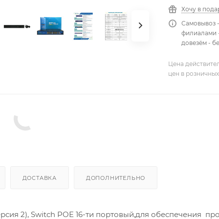
Хочу в пода
Самовывоз 
филиалами -
довезём - б
Цена действител
цен в розничных
ДОСТАВКА
ДОПОЛНИТЕЛЬНО
ерсия 2), Switch POE 16-ти портовый,для обеспечения п