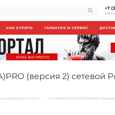
+7 (
ЗАКАЗ
КАК КУПИТЬ
ГАРАНТИЯ И СЕРВИС
ДОСТА
A)PRO (версия 2) сетевой 
—
ые коммутаторы с PoE
ST-S165POE (2G/1S/250W/A)PRO (версия