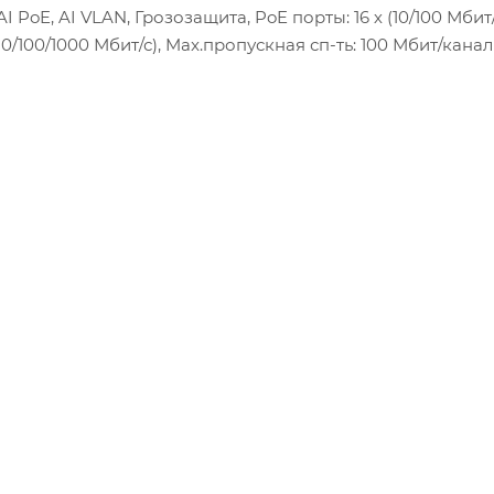
 PoE, AI VLAN, Грозозащита, PoE порты: 16 х (10/100 Мбит/
 (10/100/1000 Мбит/с), Max.пропускная сп-ть: 100 Мбит/канал
 (±10%), Р(ном) каждый порт (Вт): 15,6 Вт, Р(макс) кажды
оммутационная способность (Гбит/с): 9,2 Гбит/с, AI PoE(watc
ное РОЕ Металл, Температура эксплуатации: От -45°C до 
220 Вольт,Уголки крепления в стойку – 2 шт,Винты для
бка