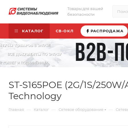
Товары для вашей
безопасности
КАТАЛОГ
СВ-ОКЛ
РАСПРОДАЖА
ST-S165POE (2G/1S/250W/
Technology
—
—
—
Главная
Каталог
Сетевое оборудование
Сетев