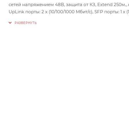
сетей напряжением 48В, защита от КЗ, Extend 250м., AI
UpLink порты: 2 х (10/100/1000 Мбит/с), SFP порты: 1 х
порты), 1000Мбит/канал (UpLink и SFP порты), Uвых: 48
(Вт): 30 Вт, Р(сумм) общая (Вт): 250 Вт, Тип РоЕ: А, К
VLAN, Extend, Система охлаждения: пассивная, Актив
Габариты изделия, мм.: 310х180х45.
Характеристики:
POE: Да
Материал корпуса: Металл
№ версии: (версия 2)
Температура эксплуатации: От -45°C до +55°C
Габариты изделия, мм: 310х180х45
Комплектность: Источник питания с кабелем питания 
крепления уголков – 4 шт,паспорт,упаковочная коро
Защита от короткого замыкания: защита от КЗ
Активное POE: Активное РОЕ
PoE порты: 16 х (10/100 Мбит/с)