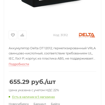
Код:
31312
Аккумулятор Delta DT 12012; герметизированный VRLA
свинцово-кислотный; соответствие требованиям UL,
IEC, Гост Р; корпус из пластика ABS, не поддерживает
горение; низкий саморазряд; высокая
Подробности
конструктивная прочность решетки;
необслуживаемый; не требует долива воды; 12 В, 1,2 Ач;
6 элементов; 20-50°C; 97х44х53 мм; 0,58 кг.
655.29
руб.
/шт
Цена указана с учетом НДС 22%
Есть в наличии
в 5 магазинах
Новосибирск
Барнаул
Бийск