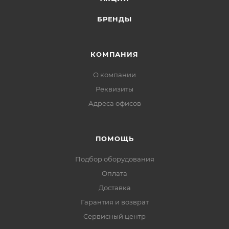
рекомендованы для применения в системах
БРЕНДЫ
контроля и управления доступом.
Особенности:
КОМПАНИЯ
Технология AGM позволяет рекомбинировать до
О компании
99% выделяемого газа;
Нет ограничений на воздушные перевозки;
Реквизиты
Соответствие требованиям UL, IEC, Гост Р;
Адреса офисов
Легированные кальцием свинцовые пластины
обеспечивают низкий саморазряд, высокую
ПОМОЩЬ
конструктивную прочность решетки;
Необслуживаемые. Не требует долива воды;
Подбор оборудования
Высокая плотность энергии;
Оплата
Корпус аккумулятора выполнен из пластика ABS, не
Доставка
поддерживающего горение.
Гарантия и возврат
Cферы применения:
Сервисный центр