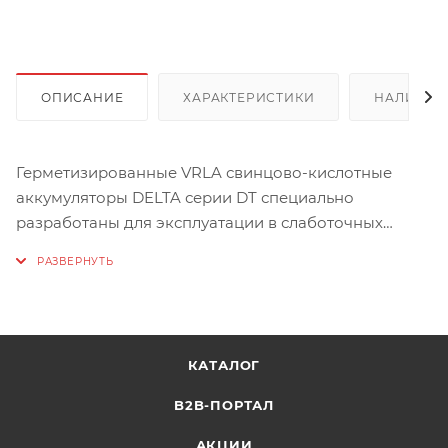
ОПИСАНИЕ
ХАРАКТЕРИСТИКИ
НАЛИЧИЕ
Герметизированные VRLA свинцово-кислотные
аккумуляторы DELTA серии DT специально
разработаны для эксплуатации в слаботочных
системах.
Изготавливаются по технологии AGM (электролит,
абсорбированный в стекловолоконном
сепараторе). Аккумуляторы DELTA серии DT
обладают великолепным соотношением цены и
КАТАЛОГ
качества, что обуславливает повсеместное
использование серии в охраннопожарных и иных
B2B-ПОРТАЛ
системах безопасности.
АКЦИИ
Отвечая международным стандартам безопасности,