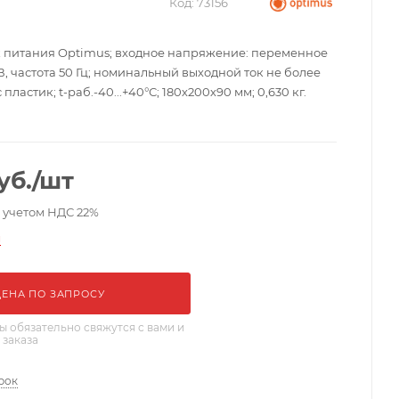
Код:
73156
 питания Optimus; входное напряжение: переменное
2 В, частота 50 Гц; номинальный выходной ток не более
с пластик; t-раб.-40...+40°С; 180х200х90 мм; 0,630 кг.
уб.
/шт
с учетом НДС 22%
и
ЦЕНА ПО ЗАПРОСУ
 обязательно свяжутся с вами и
 заказа
рок