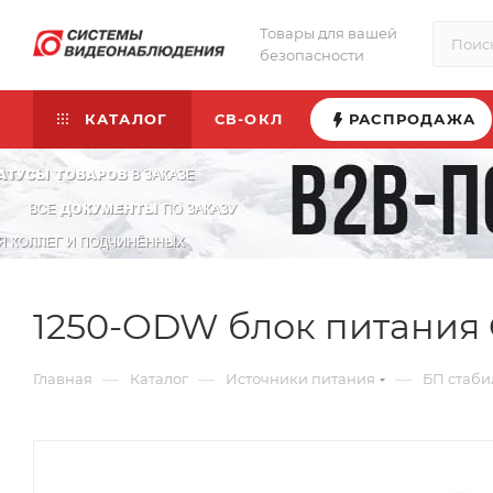
Товары для вашей
безопасности
КАТАЛОГ
СВ-ОКЛ
РАСПРОДАЖА
1250-ODW блок питания
—
—
—
Главная
Каталог
Источники питания
БП стаб