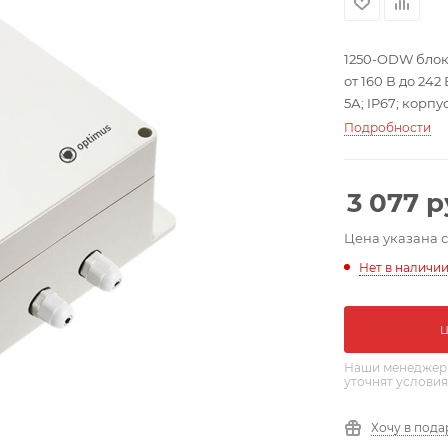
1250-ODW блок
от 160 В до 24
5А; IP67; корпу
Подробности
3 077
р
Цена указана 
Нет в наличи
Наши менеджеры
уточнят условия
Хочу в пода