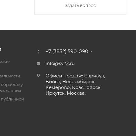
ЗАДАТЬ ВОПРОС
И
+7 (3852) 590-090
ookie
info@sv22.ru
Офисы продаж: Барнаул,
альности
Бийск, Новосибирск,
 обработку
Кемерово, Красноярск,
ых данных
Иркутск, Москва.
я публичной