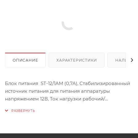
ОПИСАНИЕ
ХАРАКТЕРИСТИКИ
НАЛИЧИЕ
Блок питания ST-12/1AM (0,7А), Стабилизированный
источник питания для питания аппаратуры
напряжением 12В, Ток нагрузки рабочий/
максимальный: (макс.) 0,7 А, Потребляемая
мощность по сети 220В: 14,8 Вт, Мощность по цепи
нагрузки 12 Вольт (при максимальном выходном
токе: 8,4 Вт, Напряжение выходное,номинальное
при наличии напряжения сети 220B: 12 В, Величина