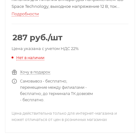
Space Technology; выходное напряжение 12 В; ток
нагрузки 0.7 А; 0…+40°C; 74х56х25 мм.
Подробности
287
руб.
/шт
Цена указана с учетом НДС 22%
Нет в наличии
Хочу в подарок
Самовывоз - бесплатно;
перемещение между филиалами -
бесплатно; до терминала ТК довезём
- бесплатно.
Цена действительна только для интернет-магазина и
может отличаться от цен в розничных магазинах