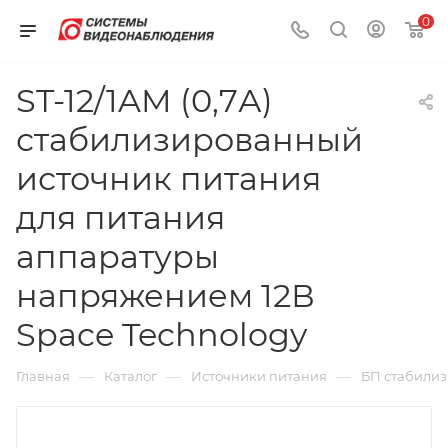
0
ST-12/1AM (0,7А)
стабилизированный
источник питания
для питания
аппаратуры
напряжением 12В
Space Technology
—
—
—
Главная
Каталог
Источники питания
БП стабили