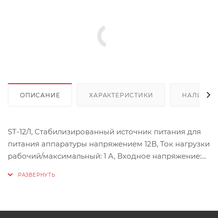
ОПИСАНИЕ
ХАРАКТЕРИСТИКИ
НАЛИЧИЕ
ST-12/1, Стабилизированный источник питания для
питания аппаратуры напряжением 12В, Ток нагрузки
рабочий/максимальный: 1 А, Входное напряжение:
100-240 В, Потребляемая мощность по сети 220В:
14,8 Вт, Мощность по цепи нагрузки 12 Вольт (при
максимальном выходном токе: 12 Вт, Выходное
напряжение, номинальное: 12 В, Величина
пульсаций выходного напряжения при