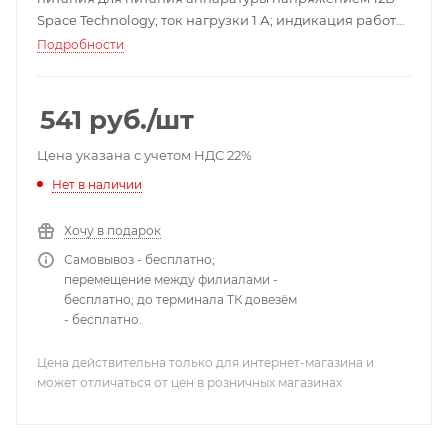
Space Technology; ток нагрузки 1 А; индикация работы;
в комплекте разъем с клеммной колодкой; 0…+40°C;
Подробности
80х44х31 мм.
541
руб.
/шт
Цена указана с учетом НДС 22%
Нет в наличии
Хочу в подарок
Самовывоз - бесплатно;
перемещение между филиалами -
бесплатно; до терминала ТК довезём
- бесплатно.
Цена действительна только для интернет-магазина и
может отличаться от цен в розничных магазинах