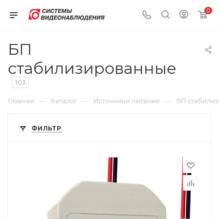
0
БП
стабилизированные
103
—
—
—
Главная
Каталог
Источники питания
БП стабили
ФИЛЬТР