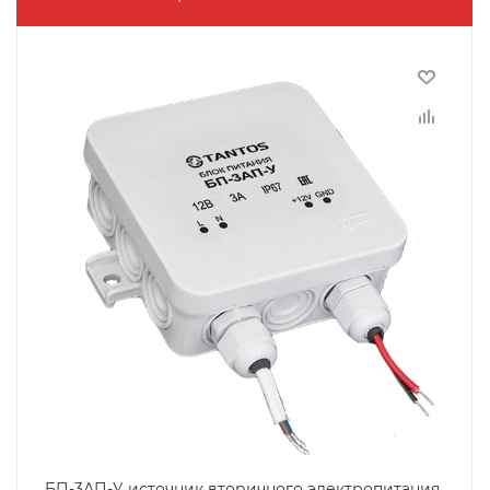
БП-3АП-У источник вторичного электропитания