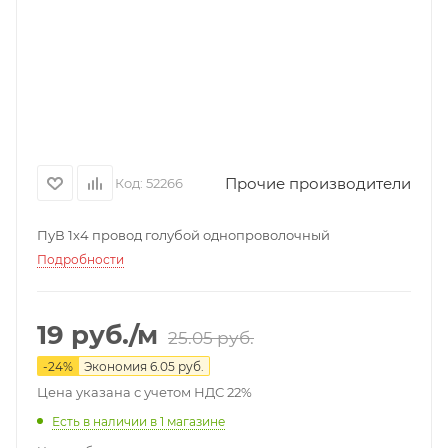
Прочие производители
Код:
52266
ПуВ 1х4 провод голубой однопроволочный
Подробности
19
руб.
/м
25.05
руб.
-
24
%
Экономия
6.05
руб.
Цена указана с учетом НДС 22%
Есть в наличии
в 1 магазине