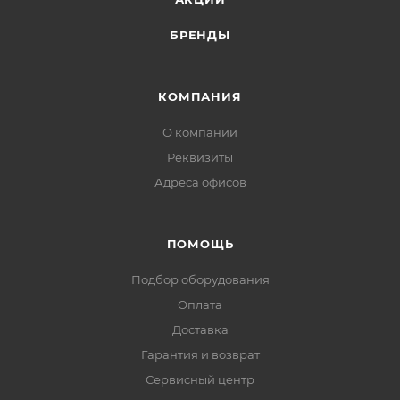
Особенности:
Напряжение: до 6000 В
БРЕНДЫ
Растяжение: до 180%
Температура использования: -10...+50 °С
Не поддерживает горение
КОМПАНИЯ
Устойчива к УФ, слабым растворителям и солям
О компании
Технические характеристики изоленты kranz ПВХ 15
мм х 20 м, 0.13 мм, желтая
Реквизиты
Ширина, мм: 15
Адреса офисов
Длина, м: 20
Вес нетто, кг: 0,26
ПОМОЩЬ
Толщина, мм: 0,13
Цвет: красный
Подбор оборудования
Тип: изолента
Оплата
Материал ПВХ
Доставка
Количество в упаковке, шт: 1
Гарантия и возврат
Сервисный центр