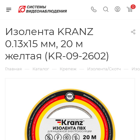
0
Изолента KRANZ
0.13х15 мм, 20 м
желтая (KR-09-2602)
—
—
—
—
Главная
Каталог
Крепеж
Изолента/Скотч
Изо