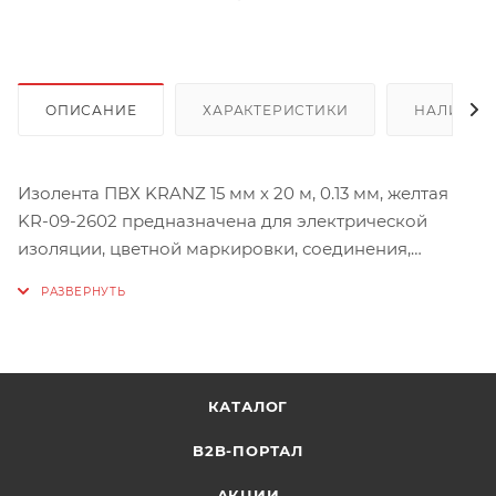
ОПИСАНИЕ
ХАРАКТЕРИСТИКИ
НАЛИЧИЕ
Изолента ПВХ KRANZ 15 мм х 20 м, 0.13 мм, желтая
KR-09-2602 предназначена для электрической
изоляции, цветной маркировки, соединения,
защиты от внешних факторов и герметизации
кабелей, проводов и шнуров. Обеспечивает
высокое качество обмотки и защищает места
соединения от влаги, пыли, грязи, механических
повреждений и перепадов температуры
КАТАЛОГ
окружающей среды. Выполнена из
высококачественной ПВХ-пленки с клеевым слоем.
B2B-ПОРТАЛ
АКЦИИ