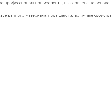
е профессиональной изоленты, изготовлена на основе 
тве данного материала, повышают эластичные свойства
йчивость к горению.
всех видов электромонтажных работ: