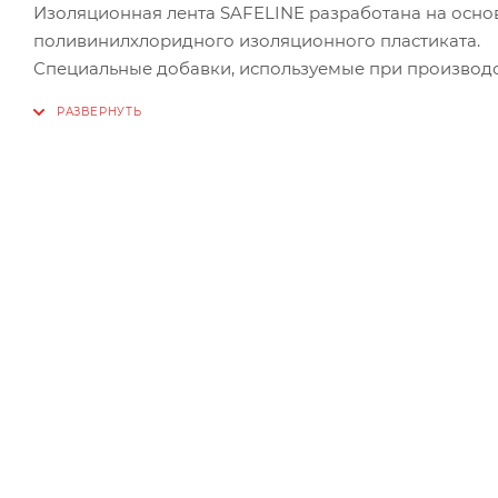
Изоляционная лента SAFELINE разработана на основ
поливинилхлоридного изоляционного пластиката.
Специальные добавки, используемые при производс
увеличивают ее долговечность и обеспечивают усто
Изолента SAFELINE предназначена для проведения 
- электрической изоляции проводников
- сращивания и жгутирования
- защиты от механических повреждений
- цветовой маркировки
Технические характеристики:
Адгезия (липкость), сек.: 45
Прочность при растяжении, МПа: 15
Напряжение пробоя, В: 6000
Удлинение при разрыве, % : 200
Диапазон рабочих температур, °С: от -50 до +80