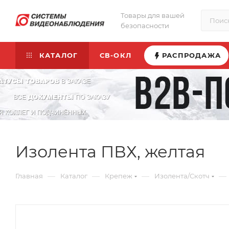
Товары для вашей
безопасности
КАТАЛОГ
СВ-ОКЛ
РАСПРОДАЖА
Изолента ПВХ, желтая
—
—
—
—
Главная
Каталог
Крепеж
Изолента/Скотч