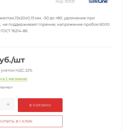
Код:
30531
желтая,15х20х0,15 мм, -50 до +80; удлинение при
%; не поддерживает горение; напряжение пробоя 6000
 ГОСТ 16214-86.
уб.
/шт
с учетом НДС 22%
ии
в 2 магазинах
Барнаул
В КОРЗИНУ
КУПИТЬ В 1 КЛИК