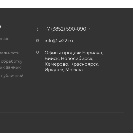
И
+7 (3852) 590-090
ookie
info@sv22.ru
Офисы продаж: Барнаул,
альности
Бийск, Новосибирск,
 обработку
Кемерово, Красноярск,
ых данных
Иркутск, Москва.
я публичной