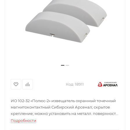
Код:
18911
ИО 102-32 «Полюс-2» извещатель охранный точечный
магнитоконтактный Сибирский Арсенал; скрытое
крепление; можно установить на металл. поверхность;
извещение "Тревога" выдается на ПкП; не
Подробности
предназначен для использования в химически