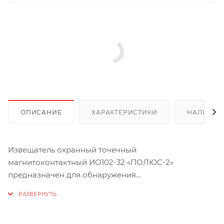
ОПИСАНИЕ
ХАРАКТЕРИСТИКИ
НАЛИЧИЕ
Извещатель охранный точечный
магнитоконтактный ИО102-32 «ПОЛЮС-2»
предназначен для обнаружения
несанкционированного открывания дверей, окон,
люков и т.п. и выдачи извещения «Тревога» на
приемно-контрольный прибор.