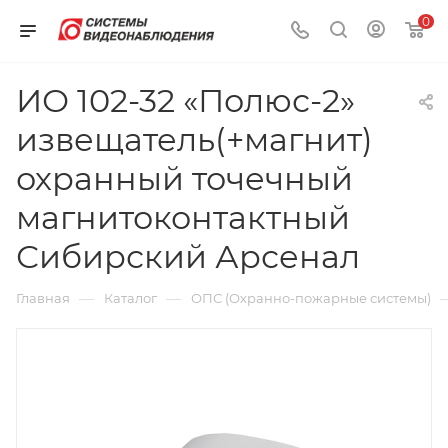
0
ИО 102-32 «Полюс-2»
извещатель(+магнит)
охранный точечный
магнитоконтактный
Сибирский Арсенал
—
—
Главная
Каталог
ОПС (Охранно-пожарные системы)