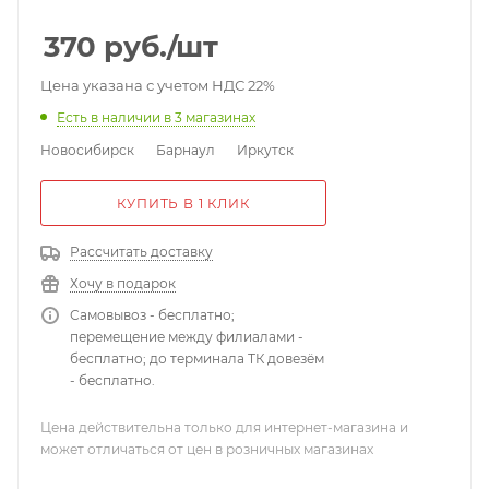
агрессивных средах; -50...+50 °С, белый, пластик;
57*18*16 мм; 20 г.
370
руб.
/шт
Цена указана с учетом НДС 22%
Есть в наличии
в 3 магазинах
Новосибирск
Барнаул
Иркутск
КУПИТЬ В 1 КЛИК
Рассчитать доставку
Хочу в подарок
Самовывоз - бесплатно;
перемещение между филиалами -
бесплатно; до терминала ТК довезём
- бесплатно.
Цена действительна только для интернет-магазина и
может отличаться от цен в розничных магазинах