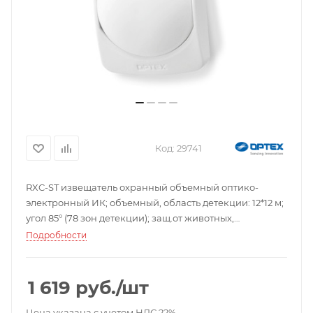
Код:
29741
RXC-ST извещатель охранный объемный оптико-
электронный ИК; объемный, область детекции: 12*12 м;
угол 85° (78 зон детекции); защ.от животных,
регул.чувствит.; U-пит. 9,5...16В; I-потр.8мА; t-
Подробности
раб.-20...+50С°; кронштейн в комплекте; вес: 70 г (с
кронштейном - 90 г).
1 619
руб.
/шт
Цена указана с учетом НДС 22%