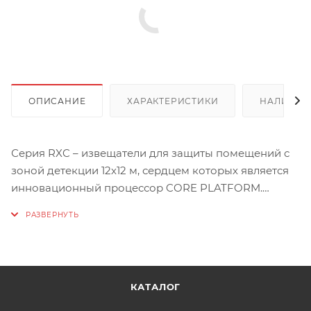
ОПИСАНИЕ
ХАРАКТЕРИСТИКИ
НАЛИЧИЕ
Серия RXC – извещатели для защиты помещений с
зоной детекции 12х12 м, сердцем которых является
инновационный процессор CORE PLATFORM.
Принцип работы процессора построен на
алгоритме логического сравнения полученного
сигнала с хранящимися в памяти образцами, что
позволяет с высочайшей степенью точности
отличить нарушителя от источников ложных тревог,
КАТАЛОГ
таких как домашние животные, бытовые приборы и
др.