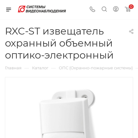
0
RXC-ST извещатель
охранный объемный
оптико-электронный
—
—
Главная
Каталог
ОПС (Охранно-пожарные системы)