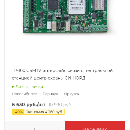
ТР-100 GSM IV интерфейс связи с центральной
станцией центр охраны СИ-НОРД
Есть в наличии
Новосибирск
Барнаул
Иркутск
6 630
руб.
/шт
10 990
руб.
-
40
%
Экономия
4 360
руб.
В КОРЗИНУ