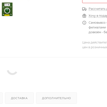
Рассчитать 
Хочу в пода
Самовывоз 
филиалами -
довезём - б
Цена действител
цен в розничных
ДОСТАВКА
ДОПОЛНИТЕЛЬНО