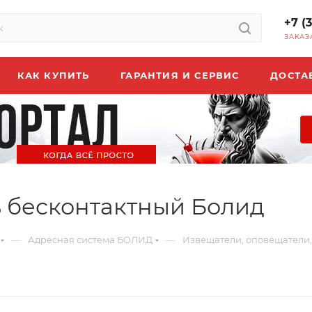
+7 (
ЗАКАЗ
КАК КУПИТЬ
ГАРАНТИЯ И СЕРВИС
ДОСТА
ь бесконтактный Болид
—
—
Адресная система БОЛИД
Извещатели, оповещатели,