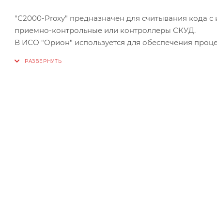
"С2000-Proxy" предназначен для считывания кода с
приемно-контрольные или контроллеры СКУД.
В ИСО "Орион" используется для обеспечения про
сигнализации и идентификации пользователей в точ
Особенности:
Совместим с приборами, работающими в формате Da
В ИСО "Орион" работает с приборами: "Сигнал-20П", "
"С2000-АСПТ", "С2000-ПТ"
Управление шлейфами и доступом по одной карте пр
встроенного микропереключателя
Работают с карточками и брелоками стандарта Em-ma
Характеристики:
Дистанция считывания: До 7 см
Световая индикация: 1 светодиодный индикатор пит
Внешний интерфейс: 1 контактная колодка под вин