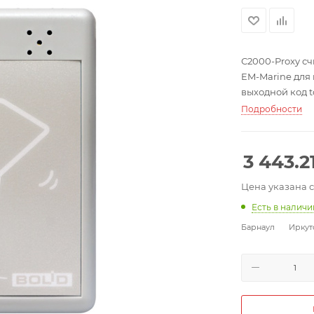
С2000-Proxy с
EM-Marine для 
выходной код to
потр. 60 мА, IP2
Подробности
3 443.2
Цена указана 
Есть в налич
Барнаул
Иркут