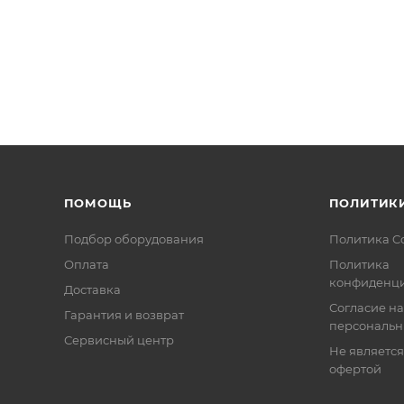
emory
ный) и Ready (красный). Управление только светодиодо
н считыватель или от отдельного источника постоянного
ПОМОЩЬ
ПОЛИТИК
Подбор оборудования
Политика C
Оплата
Политика
конфиденци
Доставка
Согласие на
Гарантия и возврат
персональн
Сервисный центр
Не являетс
офертой