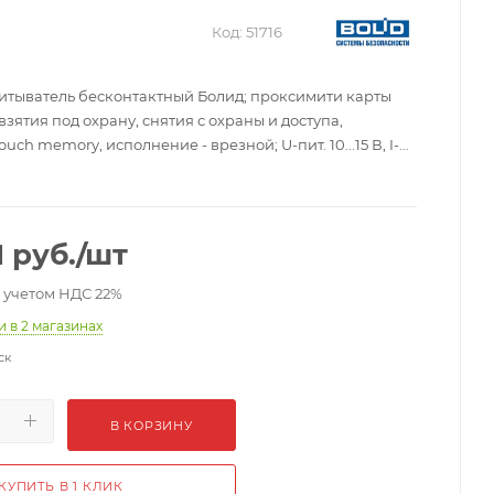
Код:
51716
читыватель бесконтактный Болид; проксимити карты
взятия под охрану, снятия с охраны и доступа,
uch memory, исполнение - врезной; U-пит. 10...15 В, I-
0, t-раб. -20...+50°С, габ.размеры 123х97х8 мм.
1
руб.
/шт
с учетом НДС 22%
ии
в 2 магазинах
ск
В КОРЗИНУ
КУПИТЬ В 1 КЛИК