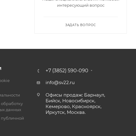
интересующий вопрос
м Ready.
ЗАДАТЬ ВОПРОС
 тока
И
+7 (3852) 590-090
ookie
info@sv22.ru
Офисы продаж: Барнаул,
альности
Бийск, Новосибирск,
 обработку
Кемерово, Красноярск,
ых данных
Иркутск, Москва.
я публичной