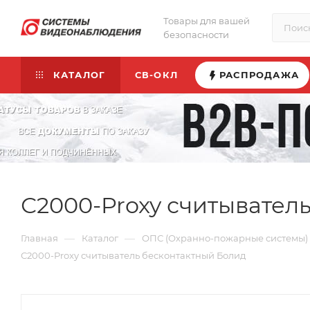
Товары для вашей
безопасности
КАТАЛОГ
СВ-ОКЛ
РАСПРОДАЖА
С2000-Proxy считывател
—
—
Главная
Каталог
ОПС (Охранно-пожарные системы)
С2000-Proxy считыватель бесконтактный Болид