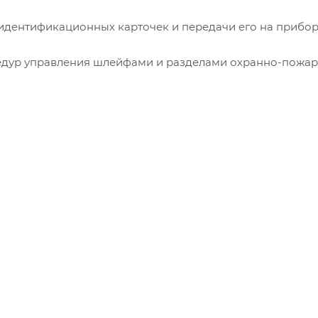
 идентификационных карточек и передачи его на прибо
цедур управления шлейфами и разделами охранно-пожа
ках доступа СКУД.
llas Touch Memory
С2000-БКИ", "Сигнал-10", "С2000-4", "С2000-2", "С2000-К
и работе с прибором "С2000-4" и "С2000-2" с использ
rine, а также картами HID ProxCard II
ания; 1 индикатор для отображения режимов работы сч
т для подключения к приборам