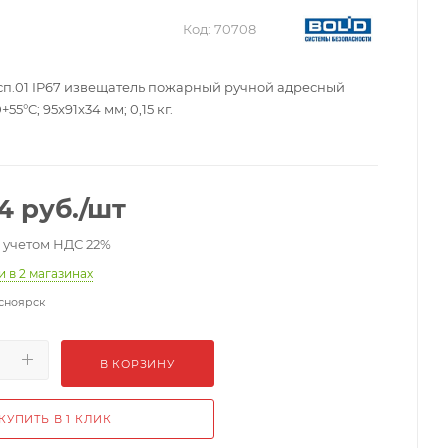
Код:
70708
сп.01 IP67 извещатель пожарный ручной адресный
+55°C; 95x91x34 мм; 0,15 кг.
54
руб.
/шт
с учетом НДС 22%
ии
в 2 магазинах
сноярск
В КОРЗИНУ
КУПИТЬ В 1 КЛИК