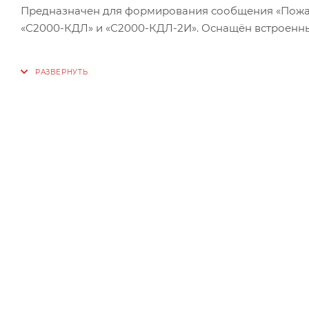
Предназначен для формирования сообщения «Пожар
«С2000-КДЛ» и «С2000-КДЛ-2И». Оснащён встроенн
Характеристики:
Ток потребления: в дежурном режиме 0,6 мА; при с
Время фиксации нарушения зоны: не более 300 мс
Время технической готовности: не более 15 с
Рабочий диапазон температур: от минус 30 до +55°C
Относительная влажность: до 93% при +40°C
Степень защиты корпуса: IР40
Габаритные размеры не более: 95x91x34 мм
Масса: не более 0,15 кг
Средний срок службы: 10 лет
Программирование извещателя: программа UProg.e
Тип монтажа: настенный