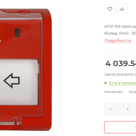
ИПР 513-3АМ и
Болид; IР40; -30
Подробности
4 039.
Цена указана 
Есть в налич
Кемерово
Кра