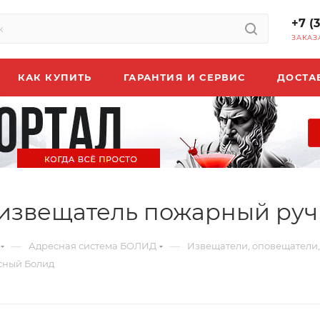
+7 (
ЗАКАЗ
КАК КУПИТЬ
ГАРАНТИЯ И СЕРВИС
ДОСТА
7 извещатель пожарный ру
—
—
Адресная система БОЛИД
Извещатели, оповещатели,
сный Болид