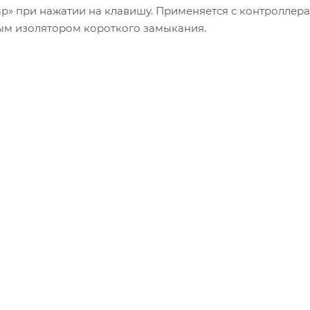
» при нажатии на клавишу. Применяется с контроллер
ым изолятором короткого замыкания.
работавшем изоляторе короткого замыкания 3,3 мА
xe