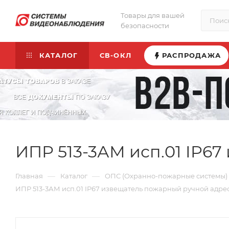
Товары для вашей
безопасности
КАТАЛОГ
СВ-ОКЛ
РАСПРОДАЖА
ИПР 513-3АМ исп.01 IP6
—
—
Главная
Каталог
ОПС (Охранно-пожарные системы)
ИПР 513-3АМ исп.01 IP67 извещатель пожарный ручной адре