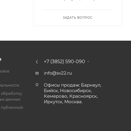
ЗАДАТЬ ВОПРОС
И
+7 (3852) 590-090
ookie
info@sv22.ru
Офисы продаж: Барнаул,
альности
Бийск, Новосибирск,
 обработку
Кемерово, Красноярск,
ых данных
Иркутск, Москва.
я публичной