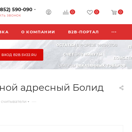
3852) 590-090
0
0
0
АТЬ ЗВОНОК
ВКА
О КОМПАНИИ
B2B-ПОРТАЛ
чной адресный Болид
—
 считыватели