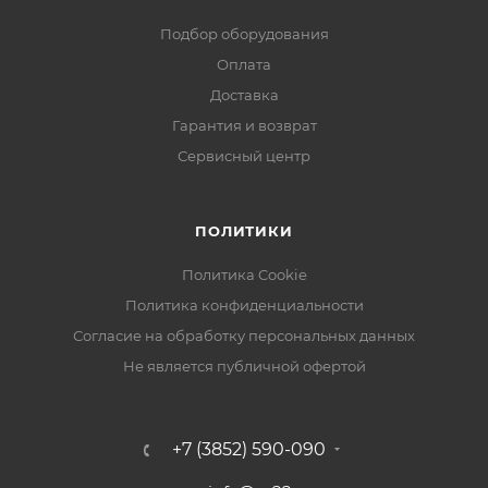
513-3АМ", "С2000-Спектрон-УДП"
Подбор оборудования
Работа с блоком расширения шлейфов
Оплата
сигнализации "С2000-БРШС-Ex"
Доставка
Подключение в двухпроводную линию связи
Гарантия и возврат
неадресных пожарных извещателей с выходом
"сухой контакт" через адресные расширители
Сервисный центр
"С2000-АР1", "С2000-АР2" и "С2000-АР8" и их
исполнения
ПОЛИТИКИ
Управление исполнительными устройствами через
адресные сигнально-пусковые блоки "С2000-СП2",
Политика Cookie
"С2000-СП2 исп.02", "С2000-СП4/24", "С2000-
Политика конфиденциальности
СП4/220"
Согласие на обработку персональных данных
Работа с адресными радиоканальными
Не является публичной офертой
устройствами линейки "С2000Р"
Работа с адресными счетчиками расхода "С2000-
АСР2" и "С2000-АСР8", предназначенными для
+7 (3852) 590-090
подсчета импульсов, поступающих с механических
или электрических счетчиков (воды, электричества,