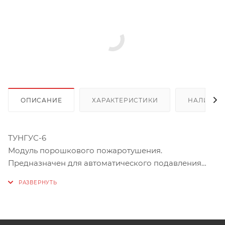
ОПИСАНИЕ
ХАРАКТЕРИСТИКИ
НАЛИЧИЕ
ТУНГУС-6
Модуль порошкового пожаротушения.
Предназначен для автоматического подавления
очагов пожара классов А (твердых веществ), В
(жидких веществ), С (газообразных веществ) и Е
(электрооборудования, находящегося под
напряжением без учёта параметра пробивного