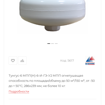
Код:
5617
Тунгус-6 МПП(Н)-6-И-ГЭ-У2 МПП огнетушащая
способность по площади/объему до 50 м²/150 м³, от -50
до + 50°С; 286х239 мм; не более 10 кг.
Подробности