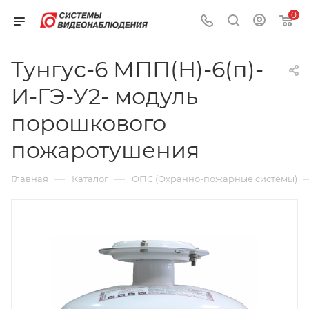
0
Тунгус-6 МПП(Н)-6(п)-
И-ГЭ-У2- модуль
порошкового
пожаротушения
—
—
Главная
Каталог
ОПС (Охранно-пожарные системы)