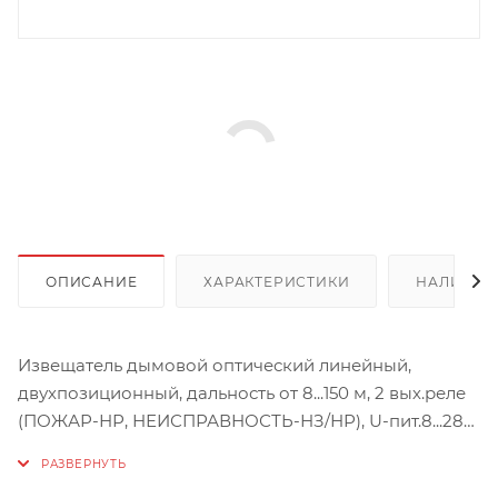
ОПИСАНИЕ
ХАРАКТЕРИСТИКИ
НАЛИЧИЕ
Извещатель дымовой оптический линейный,
двухпозиционный, дальность от 8...150 м, 2 вых.реле
(ПОЖАР-НР, НЕИСПРАВНОСТЬ-НЗ/НР), U-пит.8...28В,
I-потр.20 мА, IP41, t-раб.-25...+55°С, 90х82х95мм
Извещатель пожарный «ИПДЛ-Д-II/4P»