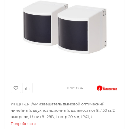
Код:
884
ИПДЛ -Д-II/4Р извещатель дымовой оптический
линейный, двухпозиционный, дальность от 8...150 м, 2
вых.реле; U-пит.8...28В, I-потр.20 мА, IP41, t-
раб.-25...+55°С; 90х82х95 мм; 0,6 кг.
Подробности