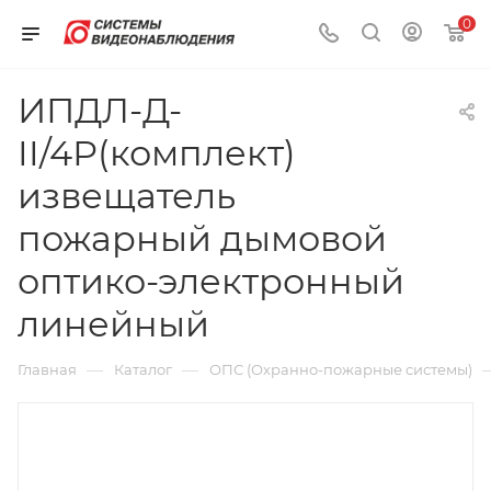
0
ИПДЛ-Д-
II/4Р(комплект)
извещатель
пожарный дымовой
оптико-электронный
линейный
—
—
Главная
Каталог
ОПС (Охранно-пожарные системы)