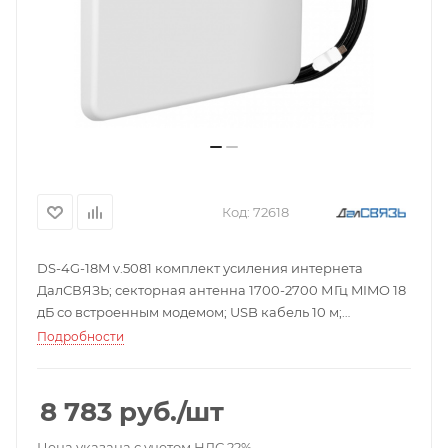
Код:
72618
DS-4G-18M v.5081 комплект усиления интернета
ДалСВЯЗЬ; секторная антенна 1700-2700 МГц MIMO 18
дБ со встроенным модемом; USB кабель 10 м;
максимальная мощность 50 Вт; 15-18 дБ; 3G/4G; 2×SMA-
Подробности
вилка, 2×CRC9-тип; АБС, оцинкованная сталь;
-40...+60°C; 410×410×60 мм; 5 кг.
8 783
руб.
/шт
Цена указана с учетом НДС 22%