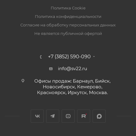
Кабельная сборка SMA-CRC9 - 1 шт.
Политика Cookie
Кабель с разъемом USB (разборный) 10м - 1 шт.
Политика конфиденциальности
Комплект крепежа - 1 шт.
Согласие на обработку персональных данных
Паспорт изделия. Инструкция по эксплуатации - 1
Не является публичной офертой
шт.
Гарантийный талон (дополнительно) - 1 шт.
+7 (3852) 590-090
info@sv22.ru
Офисы продаж: Барнаул, Бийск,
Новосибирск, Кемерово,
Красноярск, Иркутск, Москва.