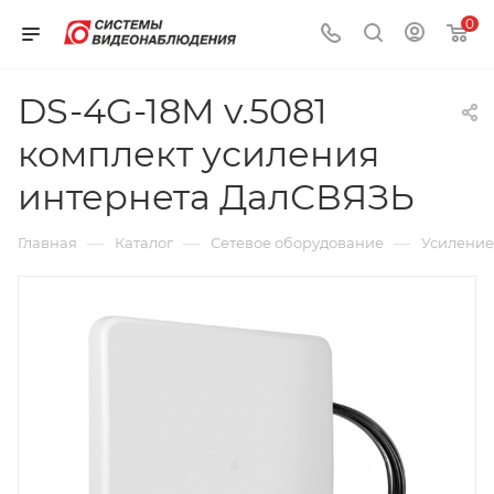
0
DS-4G-18M v.5081
комплект усиления
интернета ДалСВЯЗЬ
—
—
—
Главная
Каталог
Сетевое оборудование
Усиление