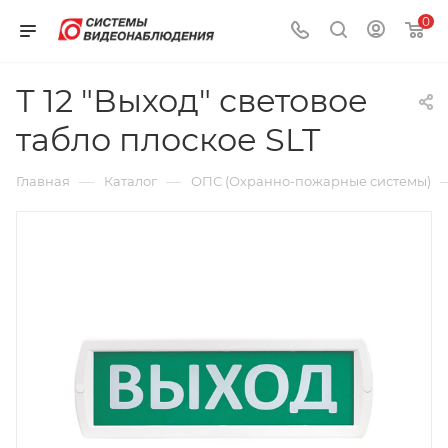
0
Т 12 "Выход" световое
табло плоское SLT
—
—
Главная
Каталог
ОПС (Охранно-пожарные системы)