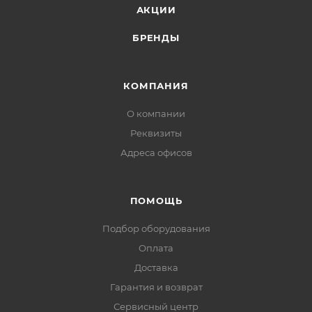
АКЦИИ
Степень защиты оболочки, IP: 52
Габаритные размеры, мм: 300х100х20
БРЕНДЫ
Диапазон рабочих температур, ºС: -30…+55
Относительная влажность воздуха при +25 ºС, %: 95
КОМПАНИЯ
О компании
Реквизиты
Адреса офисов
ПОМОЩЬ
Подбор оборудования
Оплата
Доставка
Гарантия и возврат
Сервисный центр