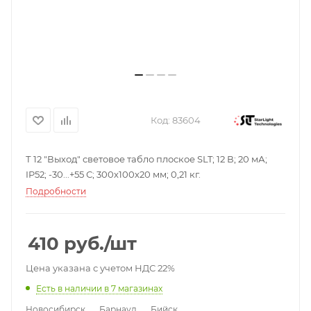
Код:
83604
Т 12 "Выход" световое табло плоское SLT; 12 В; 20 мА;
IP52; -30...+55 С; 300х100х20 мм; 0,21 кг.
Подробности
410
руб.
/шт
Цена указана с учетом НДС 22%
Есть в наличии
в 7 магазинах
Новосибирск
Барнаул
Бийск