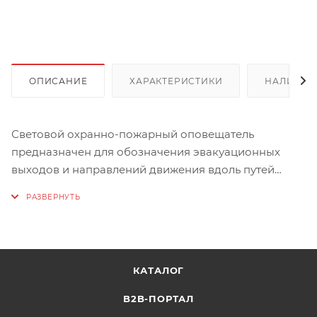
ОПИСАНИЕ
ХАРАКТЕРИСТИКИ
НАЛИЧИЕ
Световой охранно-пожарный оповещатель
предназначен для обозначения эвакуационных
выходов и направлений движения вдоль путей
эвакуации при срабатывании пожарной
сигнализации, систем газового, порошкового и
водяного пожаротушения.
Характеристики:
КАТАЛОГ
Напряжение питания постоянного тока, В: 12
Номинальный ток потребления, мА: 20
B2B-ПОРТАЛ
Масса, кг: 0,21