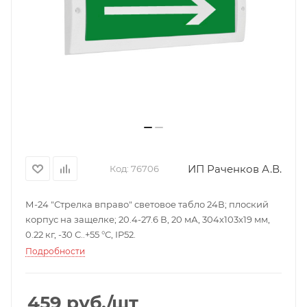
ИП Раченков А.В.
Код:
76706
М-24 "Стрелка вправо" световое табло 24В; плоский
корпус на защелке; 20.4-27.6 В, 20 мА, 304х103х19 мм,
0.22 кг, -30 С..+55 °С, IP52.
Подробности
459
руб.
/шт