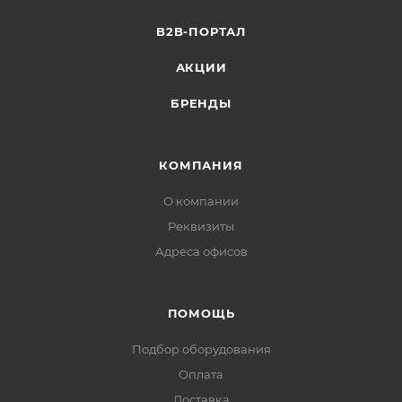
Высота, мм: 103
Глубина, мм: 19
B2B-ПОРТАЛ
Ширина, мм: 304
АКЦИИ
Диапазон рабочих температур, °С: -30...+55
Напряжение питания, В: 20,4-27,6
БРЕНДЫ
Вес, кг: 0,22
Средний срок службы, лет: 5
Код IP: 52
КОМПАНИЯ
Токопотребление, мА: 20
О компании
Реквизиты
Адреса офисов
ПОМОЩЬ
Подбор оборудования
Оплата
Доставка