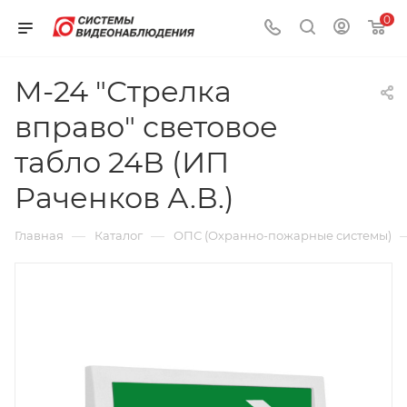
0
М-24 "Стрелка
вправо" световое
табло 24В (ИП
Раченков А.В.)
—
—
Главная
Каталог
ОПС (Охранно-пожарные системы)