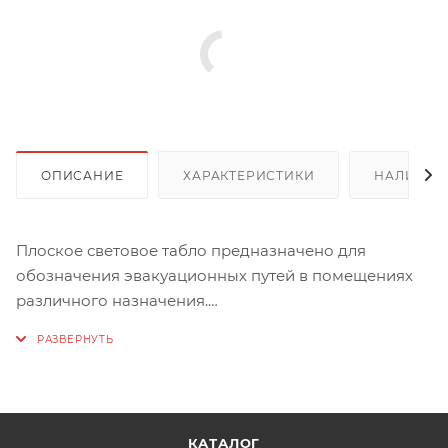
ОПИСАНИЕ
ХАРАКТЕРИСТИКИ
НАЛИЧИЕ
Плоское световое табло предназначено для
обозначения эвакуационных путей в помещениях
различного назначения.
Минимальное токопотребление светового табло.
Плоский корпус на защелке с возможностью смены
надписи.
Характеристики:
КАТАЛОГ