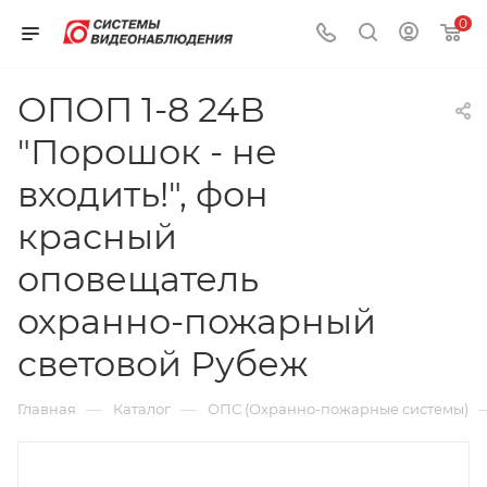
0
ОПОП 1-8 24В
"Порошок - не
входить!", фон
красный
оповещатель
охранно-пожарный
световой Рубеж
—
—
Главная
Каталог
ОПС (Охранно-пожарные системы)