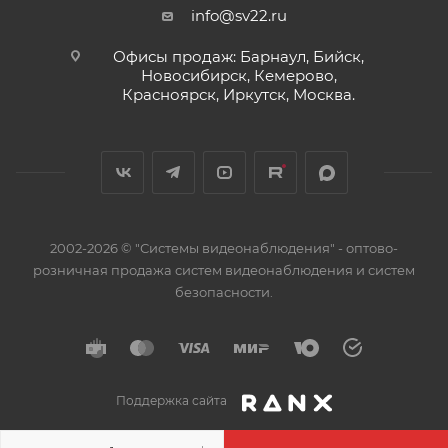
Степень защиты оболочки: IP41
info@sv22.ru
Масса, кг, не более: 0.25
Офисы продаж: Барнаул, Бийск,
Ширина, мм, не более: 301
Новосибирск, Кемерово,
Высота, мм, не более: 101
Красноярск, Иркутск, Москва.
Глубина, мм, не более: 21
Гарантийный срок эксплуатации, мес, не более: 24
Средний срок службы, лет: 10
Диапазон рабочих температур, °С: от -40 до +55
2002-2026 © "Системы видеонаблюдения" - оптово-
розничная продажа систем видеонаблюдения и систем
безопасности.
Поддержка сайта