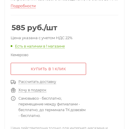
от -40 до +55 ; 301x101x21 мм; 0,25 кг.
Подробности
585
руб.
/шт
Цена указана с учетом НДС 22%
Есть в наличии
в 1 магазине
Кемерово
КУПИТЬ В 1 КЛИК
Рассчитать доставку
Хочу в подарок
Самовывоз - бесплатно;
перемещение между филиалами -
бесплатно; до терминала ТК довезём
- бесплатно.
Цена действительна только для интернет-магазина и