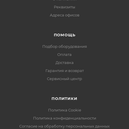
систему с интеркомом между ними.
Реквизиты
Адреса офисов
Характеристики:
Питание: 12 - 15В пост. ток.
ПОМОЩЬ
Потребляемая мощность: Не более 4,5Вт, 0,45Вт
(ожидание)
Подбор оборудования
Подключение вызывных панелей: 1 вход для
Оплата
подключения панели, 4 проводное подключение
Доставка
Подключение дополнительных устройств:
Гарантия и возврат
Поддержка до 5 дополнительных устройств
Сервисный центр
Габаритные размеры: 138 х 90 х 15 мм (без
настенного кронштейна)
ПОЛИТИКИ
Политика Cookie
Политика конфиденциальности
Согласие на обработку персональных данных