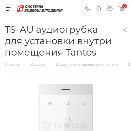
0
TS-AU аудиотрубка
для установки внутри
помещения Tantos
—
—
—
Главная
Каталог
Домофоны и вызывные панели
Д