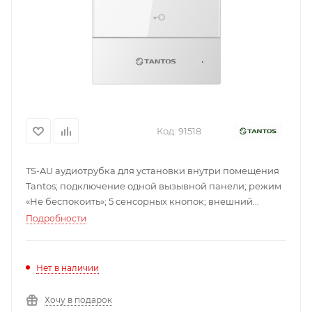
Код:
91518
TS-AU аудиотрубка для установки внутри помещения
Tantos; подключение одной вызывной панели; режим
«Не беспокоить»; 5 сенсорных кнопок; внешний
источник питания; 12-15В; 138х90х15 мм.
Подробности
Нет в наличии
Хочу в подарок